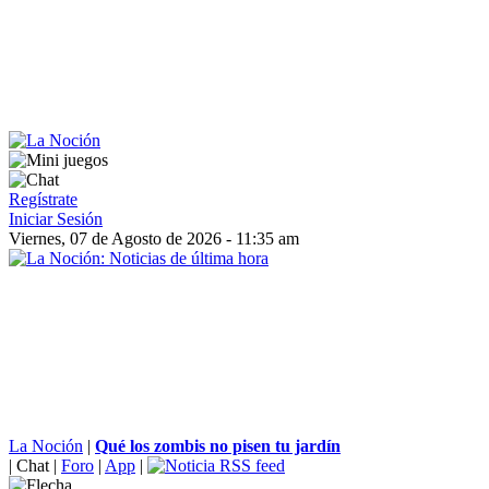
Regístrate
Iniciar Sesión
Viernes, 07 de Agosto de 2026 - 11:35 am
La Noción
|
Qué los zombis no pisen tu jardín
|
Chat
|
Foro
|
App
|