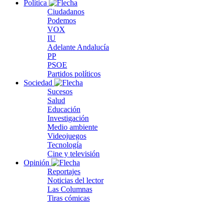
Política
Ciudadanos
Podemos
VOX
IU
Adelante Andalucía
PP
PSOE
Partidos políticos
Sociedad
Sucesos
Salud
Educación
Investigación
Medio ambiente
Videojuegos
Tecnología
Cine y televisión
Opinión
Reportajes
Noticias del lector
Las Columnas
Tiras cómicas