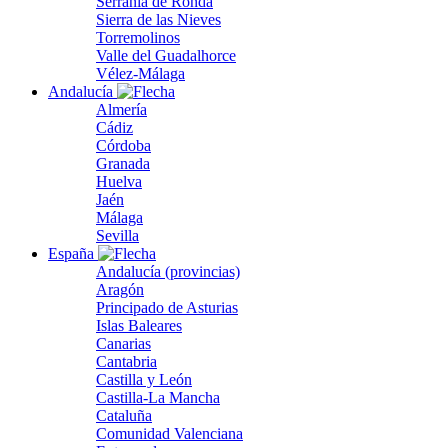
Serranía de Ronda
Sierra de las Nieves
Torremolinos
Valle del Guadalhorce
Vélez-Málaga
Andalucía
Almería
Cádiz
Córdoba
Granada
Huelva
Jaén
Málaga
Sevilla
España
Andalucía (provincias)
Aragón
Principado de Asturias
Islas Baleares
Canarias
Cantabria
Castilla y León
Castilla-La Mancha
Cataluña
Comunidad Valenciana