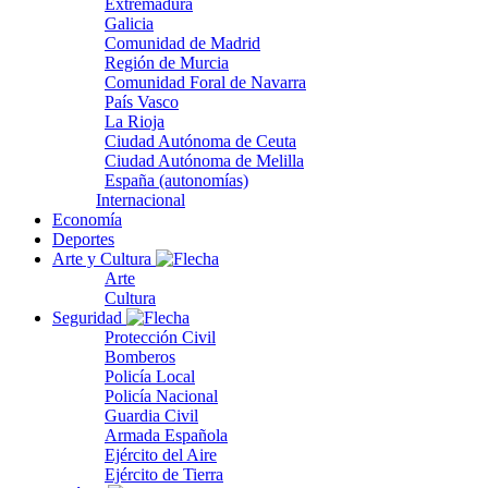
Extremadura
Galicia
Comunidad de Madrid
Región de Murcia
Comunidad Foral de Navarra
País Vasco
La Rioja
Ciudad Autónoma de Ceuta
Ciudad Autónoma de Melilla
España (autonomías)
Internacional
Economía
Deportes
Arte y Cultura
Arte
Cultura
Seguridad
Protección Civil
Bomberos
Policía Local
Policía Nacional
Guardia Civil
Armada Española
Ejército del Aire
Ejército de Tierra