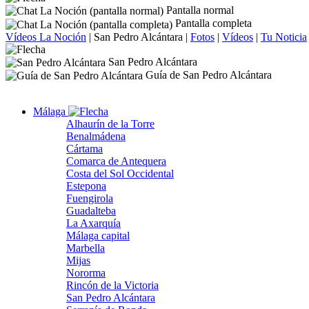
Pantalla normal
Pantalla completa
Vídeos La Noción
|
San Pedro Alcántara
|
Fotos
|
Vídeos
|
Tu Noticia
San Pedro Alcántara
Guía de San Pedro Alcántara
Málaga
Alhaurín de la Torre
Benalmádena
Cártama
Comarca de Antequera
Costa del Sol Occidental
Estepona
Fuengirola
Guadalteba
La Axarquía
Málaga capital
Marbella
Mijas
Nororma
Rincón de la Victoria
San Pedro Alcántara