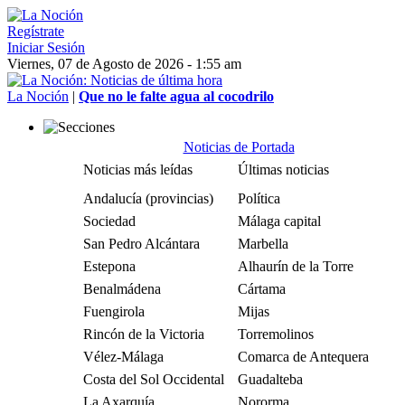
Regístrate
Iniciar Sesión
Viernes, 07 de Agosto de 2026 - 1:55 am
La Noción
|
Que no le falte agua al cocodrilo
Noticias de Portada
Noticias más leídas
Últimas noticias
Andalucía (provincias)
Política
Sociedad
Málaga capital
San Pedro Alcántara
Marbella
Estepona
Alhaurín de la Torre
Benalmádena
Cártama
Fuengirola
Mijas
Rincón de la Victoria
Torremolinos
Vélez-Málaga
Comarca de Antequera
Costa del Sol Occidental
Guadalteba
La Axarquía
Nororma