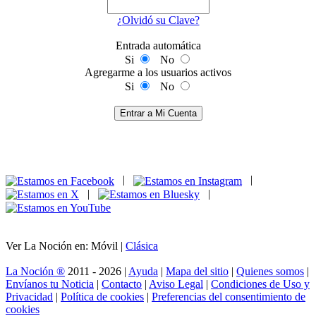
¿Olvidó su Clave?
Entrada automática
Si
No
Agregarme a los usuarios activos
Si
No
Entrar a Mi Cuenta
|
|
|
|
Ver La Noción en: Móvil |
Clásica
La Noción ®
2011 - 2026 |
Ayuda
|
Mapa del sitio
|
Quienes somos
|
Envíanos tu Noticia
|
Contacto
|
Aviso Legal
|
Condiciones de Uso y
Privacidad
|
Política de cookies
|
Preferencias del consentimiento de
cookies