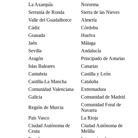
La Axarquía
Nororma
Serranía de Ronda
Sierra de las Nieves
Valle del Guadalhorce
Almería
Cádiz
Córdoba
Granada
Huelva
Jaén
Málaga
Sevilla
Andalucía
Aragón
Principado de Asturias
Islas Baleares
Canarias
Cantabria
Castilla y León
Castilla-La Mancha
Cataluña
Comunidad Valenciana
Extremadura
Galicia
Comunidad de Madrid
Comunidad Foral de
Región de Murcia
Navarra
País Vasco
La Rioja
Ciudad Autónoma de
Ciudad Autónoma de
Ceuta
Melilla