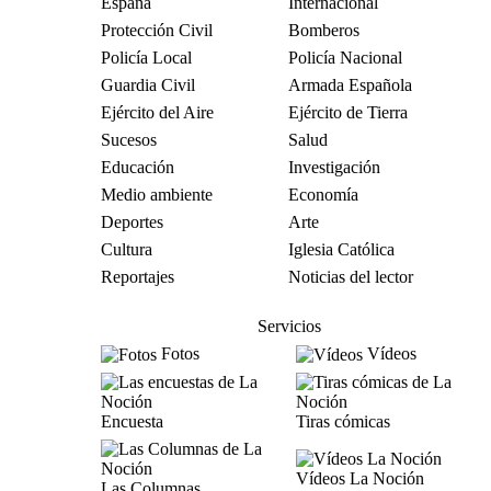
España
Internacional
Protección Civil
Bomberos
Policía Local
Policía Nacional
Guardia Civil
Armada Española
Ejército del Aire
Ejército de Tierra
Sucesos
Salud
Educación
Investigación
Medio ambiente
Economía
Deportes
Arte
Cultura
Iglesia Católica
Reportajes
Noticias del lector
Servicios
Fotos
Vídeos
Encuesta
Tiras cómicas
Vídeos La Noción
Las Columnas