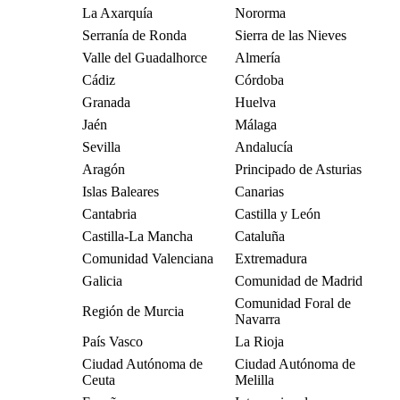
La Axarquía
Nororma
Serranía de Ronda
Sierra de las Nieves
Valle del Guadalhorce
Almería
Cádiz
Córdoba
Granada
Huelva
Jaén
Málaga
Sevilla
Andalucía
Aragón
Principado de Asturias
Islas Baleares
Canarias
Cantabria
Castilla y León
Castilla-La Mancha
Cataluña
Comunidad Valenciana
Extremadura
Galicia
Comunidad de Madrid
Comunidad Foral de
Región de Murcia
Navarra
País Vasco
La Rioja
Ciudad Autónoma de
Ciudad Autónoma de
Ceuta
Melilla