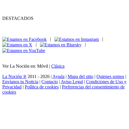
DESTACADOS
|
|
|
|
Ver La Noción en: Móvil |
Clásica
La Noción ®
2011 - 2026 |
Ayuda
|
Mapa del sitio
|
Quienes somos
|
Envíanos tu Noticia
|
Contacto
|
Aviso Legal
|
Condiciones de Uso y
Privacidad
|
Política de cookies
|
Preferencias del consentimiento de
cookies