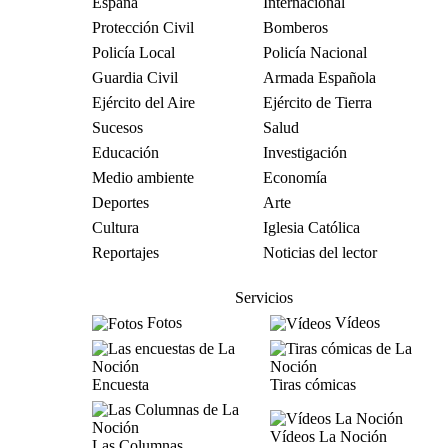
España
Internacional
Protección Civil
Bomberos
Policía Local
Policía Nacional
Guardia Civil
Armada Española
Ejército del Aire
Ejército de Tierra
Sucesos
Salud
Educación
Investigación
Medio ambiente
Economía
Deportes
Arte
Cultura
Iglesia Católica
Reportajes
Noticias del lector
Servicios
Fotos
Vídeos
Encuesta
Tiras cómicas
Vídeos La Noción
Las Columnas