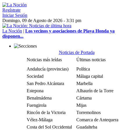
Regístrate
Iniciar Sesión
Domingo, 09 de Agosto de 2026 - 3:31 pm
La Noción
|
Los vecinos y asociaciones de Playa Honda ya
disponen...
Noticias de Portada
Noticias más leídas
Últimas noticias
Andalucía (provincias)
Política
Sociedad
Málaga capital
San Pedro Alcántara
Marbella
Estepona
Alhaurín de la Torre
Benalmádena
Cártama
Fuengirola
Mijas
Rincón de la Victoria
Torremolinos
Vélez-Málaga
Comarca de Antequera
Costa del Sol Occidental
Guadalteba