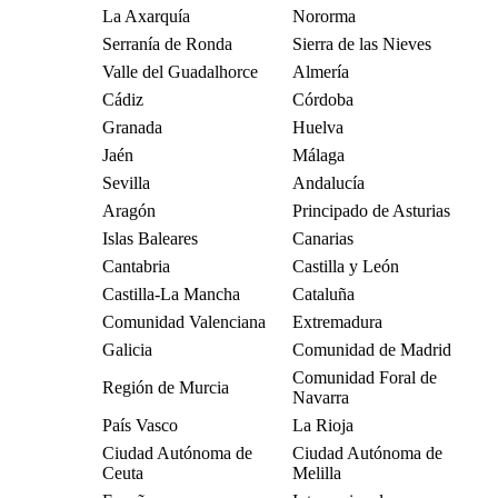
La Axarquía
Nororma
Serranía de Ronda
Sierra de las Nieves
Valle del Guadalhorce
Almería
Cádiz
Córdoba
Granada
Huelva
Jaén
Málaga
Sevilla
Andalucía
Aragón
Principado de Asturias
Islas Baleares
Canarias
Cantabria
Castilla y León
Castilla-La Mancha
Cataluña
Comunidad Valenciana
Extremadura
Galicia
Comunidad de Madrid
Comunidad Foral de
Región de Murcia
Navarra
País Vasco
La Rioja
Ciudad Autónoma de
Ciudad Autónoma de
Ceuta
Melilla