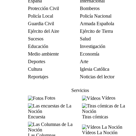
España
Internacional
Protección Civil
Bomberos
Policía Local
Policía Nacional
Guardia Civil
Armada Española
Ejército del Aire
Ejército de Tierra
Sucesos
Salud
Educación
Investigación
Medio ambiente
Economía
Deportes
Arte
Cultura
Iglesia Católica
Reportajes
Noticias del lector
Servicios
Fotos
Vídeos
Encuesta
Tiras cómicas
Vídeos La Noción
Las Columnas