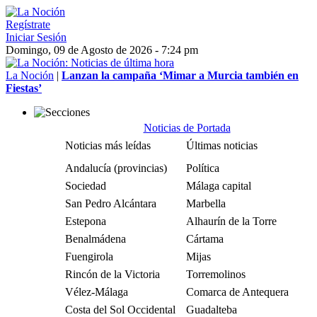
Regístrate
Iniciar Sesión
Domingo, 09 de Agosto de 2026 - 7:24 pm
La Noción
|
Lanzan la campaña ‘Mimar a Murcia también en
Fiestas’
Noticias de Portada
Noticias más leídas
Últimas noticias
Andalucía (provincias)
Política
Sociedad
Málaga capital
San Pedro Alcántara
Marbella
Estepona
Alhaurín de la Torre
Benalmádena
Cártama
Fuengirola
Mijas
Rincón de la Victoria
Torremolinos
Vélez-Málaga
Comarca de Antequera
Costa del Sol Occidental
Guadalteba