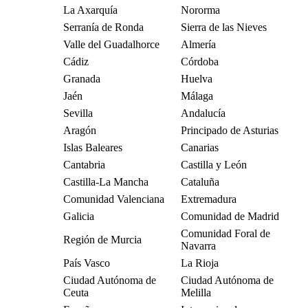
La Axarquía
Nororma
Serranía de Ronda
Sierra de las Nieves
Valle del Guadalhorce
Almería
Cádiz
Córdoba
Granada
Huelva
Jaén
Málaga
Sevilla
Andalucía
Aragón
Principado de Asturias
Islas Baleares
Canarias
Cantabria
Castilla y León
Castilla-La Mancha
Cataluña
Comunidad Valenciana
Extremadura
Galicia
Comunidad de Madrid
Comunidad Foral de
Región de Murcia
Navarra
País Vasco
La Rioja
Ciudad Autónoma de
Ciudad Autónoma de
Ceuta
Melilla