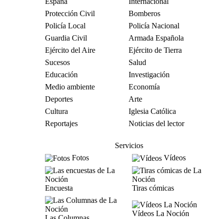
España
Internacional
Protección Civil
Bomberos
Policía Local
Policía Nacional
Guardia Civil
Armada Española
Ejército del Aire
Ejército de Tierra
Sucesos
Salud
Educación
Investigación
Medio ambiente
Economía
Deportes
Arte
Cultura
Iglesia Católica
Reportajes
Noticias del lector
Servicios
Fotos
Vídeos
Encuesta
Tiras cómicas
Vídeos La Noción
Las Columnas