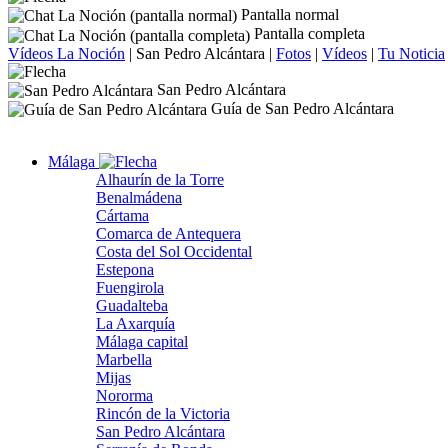
Pantalla normal
Pantalla completa
Vídeos La Noción
|
San Pedro Alcántara
|
Fotos
|
Vídeos
|
Tu Noticia
San Pedro Alcántara
Guía de San Pedro Alcántara
Málaga
Alhaurín de la Torre
Benalmádena
Cártama
Comarca de Antequera
Costa del Sol Occidental
Estepona
Fuengirola
Guadalteba
La Axarquía
Málaga capital
Marbella
Mijas
Nororma
Rincón de la Victoria
San Pedro Alcántara