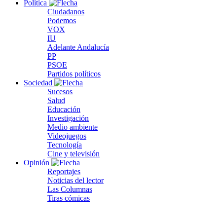
Política
Ciudadanos
Podemos
VOX
IU
Adelante Andalucía
PP
PSOE
Partidos políticos
Sociedad
Sucesos
Salud
Educación
Investigación
Medio ambiente
Videojuegos
Tecnología
Cine y televisión
Opinión
Reportajes
Noticias del lector
Las Columnas
Tiras cómicas