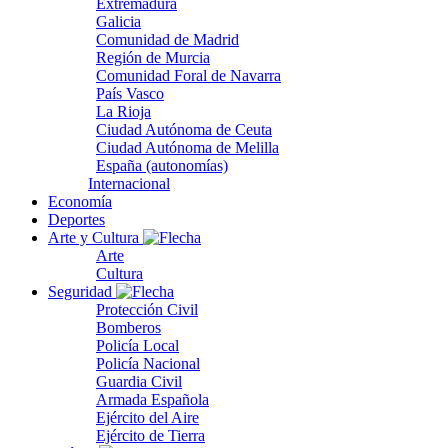
Extremadura
Galicia
Comunidad de Madrid
Región de Murcia
Comunidad Foral de Navarra
País Vasco
La Rioja
Ciudad Autónoma de Ceuta
Ciudad Autónoma de Melilla
España (autonomías)
Internacional
Economía
Deportes
Arte y Cultura
Arte
Cultura
Seguridad
Protección Civil
Bomberos
Policía Local
Policía Nacional
Guardia Civil
Armada Española
Ejército del Aire
Ejército de Tierra