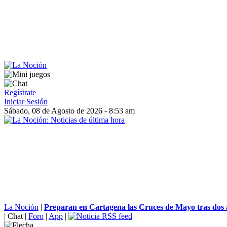
Regístrate
Iniciar Sesión
Sábado, 08 de Agosto de 2026 - 8:53 am
La Noción
|
Preparan en Cartagena las Cruces de Mayo tras dos 
|
Chat
|
Foro
|
App
|