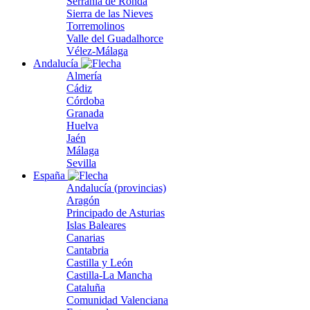
Serranía de Ronda
Sierra de las Nieves
Torremolinos
Valle del Guadalhorce
Vélez-Málaga
Andalucía
Almería
Cádiz
Córdoba
Granada
Huelva
Jaén
Málaga
Sevilla
España
Andalucía (provincias)
Aragón
Principado de Asturias
Islas Baleares
Canarias
Cantabria
Castilla y León
Castilla-La Mancha
Cataluña
Comunidad Valenciana