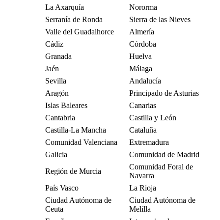
La Axarquía
Nororma
Serranía de Ronda
Sierra de las Nieves
Valle del Guadalhorce
Almería
Cádiz
Córdoba
Granada
Huelva
Jaén
Málaga
Sevilla
Andalucía
Aragón
Principado de Asturias
Islas Baleares
Canarias
Cantabria
Castilla y León
Castilla-La Mancha
Cataluña
Comunidad Valenciana
Extremadura
Galicia
Comunidad de Madrid
Comunidad Foral de
Región de Murcia
Navarra
País Vasco
La Rioja
Ciudad Autónoma de
Ciudad Autónoma de
Ceuta
Melilla