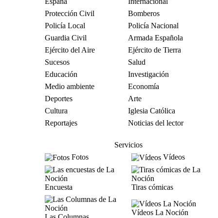
España
Internacional
Protección Civil
Bomberos
Policía Local
Policía Nacional
Guardia Civil
Armada Española
Ejército del Aire
Ejército de Tierra
Sucesos
Salud
Educación
Investigación
Medio ambiente
Economía
Deportes
Arte
Cultura
Iglesia Católica
Reportajes
Noticias del lector
Servicios
Fotos
Vídeos
Encuesta
Tiras cómicas
Vídeos La Noción
Las Columnas