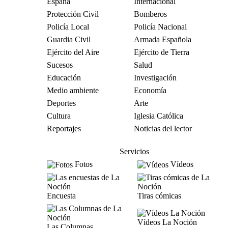
España
Internacional
Protección Civil
Bomberos
Policía Local
Policía Nacional
Guardia Civil
Armada Española
Ejército del Aire
Ejército de Tierra
Sucesos
Salud
Educación
Investigación
Medio ambiente
Economía
Deportes
Arte
Cultura
Iglesia Católica
Reportajes
Noticias del lector
Servicios
Fotos
Vídeos
Encuesta
Tiras cómicas
Vídeos La Noción
Las Columnas