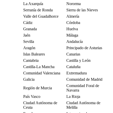
La Axarquía
Nororma
Serranía de Ronda
Sierra de las Nieves
Valle del Guadalhorce
Almería
Cádiz
Córdoba
Granada
Huelva
Jaén
Málaga
Sevilla
Andalucía
Aragón
Principado de Asturias
Islas Baleares
Canarias
Cantabria
Castilla y León
Castilla-La Mancha
Cataluña
Comunidad Valenciana
Extremadura
Galicia
Comunidad de Madrid
Comunidad Foral de
Región de Murcia
Navarra
País Vasco
La Rioja
Ciudad Autónoma de
Ciudad Autónoma de
Ceuta
Melilla