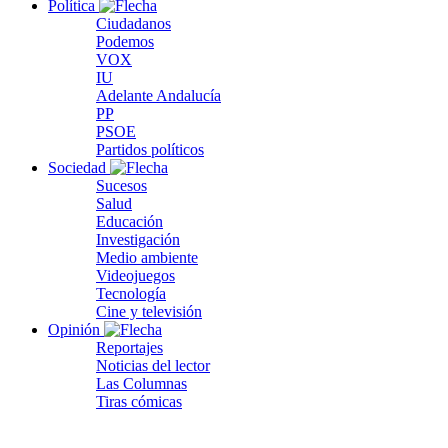
Política
Ciudadanos
Podemos
VOX
IU
Adelante Andalucía
PP
PSOE
Partidos políticos
Sociedad
Sucesos
Salud
Educación
Investigación
Medio ambiente
Videojuegos
Tecnología
Cine y televisión
Opinión
Reportajes
Noticias del lector
Las Columnas
Tiras cómicas