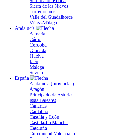
Serranía de Ronda
Sierra de las Nieves
Torremolinos
Valle del Guadalhorce
Vélez-Málaga
Andalucía
Almería
Cádiz
Córdoba
Granada
Huelva
Jaén
Málaga
Sevilla
España
Andalucía (provincias)
Aragón
Principado de Asturias
Islas Baleares
Canarias
Cantabria
Castilla y León
Castilla-La Mancha
Cataluña
Comunidad Valenciana