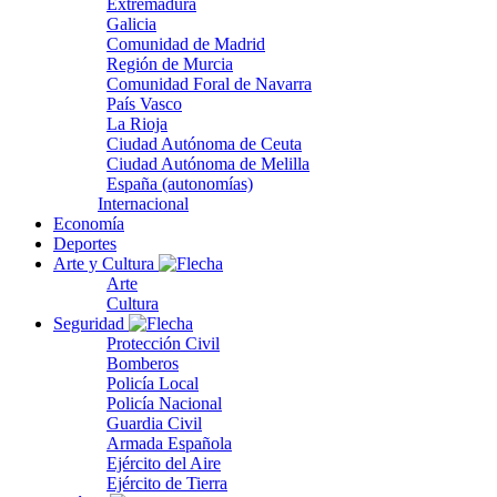
Extremadura
Galicia
Comunidad de Madrid
Región de Murcia
Comunidad Foral de Navarra
País Vasco
La Rioja
Ciudad Autónoma de Ceuta
Ciudad Autónoma de Melilla
España (autonomías)
Internacional
Economía
Deportes
Arte y Cultura
Arte
Cultura
Seguridad
Protección Civil
Bomberos
Policía Local
Policía Nacional
Guardia Civil
Armada Española
Ejército del Aire
Ejército de Tierra