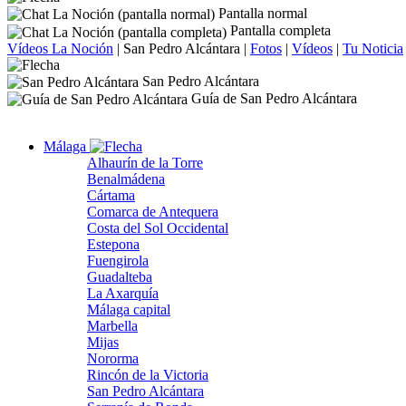
Pantalla normal
Pantalla completa
Vídeos La Noción
|
San Pedro Alcántara
|
Fotos
|
Vídeos
|
Tu Noticia
San Pedro Alcántara
Guía de San Pedro Alcántara
Málaga
Alhaurín de la Torre
Benalmádena
Cártama
Comarca de Antequera
Costa del Sol Occidental
Estepona
Fuengirola
Guadalteba
La Axarquía
Málaga capital
Marbella
Mijas
Nororma
Rincón de la Victoria
San Pedro Alcántara