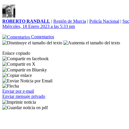
ROBERTO RANDALL
|
Región de Murcia
|
Policía Nacional
|
Suc
Miércoles, 18 Enero 2023 a las 5:33 pm
Comentarios
Enlace copiado
Enviar por e-mail
Enviar mensaje privado