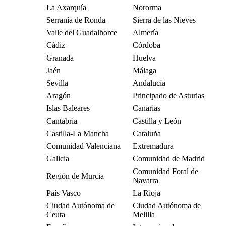
La Axarquía
Nororma
Serranía de Ronda
Sierra de las Nieves
Valle del Guadalhorce
Almería
Cádiz
Córdoba
Granada
Huelva
Jaén
Málaga
Sevilla
Andalucía
Aragón
Principado de Asturias
Islas Baleares
Canarias
Cantabria
Castilla y León
Castilla-La Mancha
Cataluña
Comunidad Valenciana
Extremadura
Galicia
Comunidad de Madrid
Comunidad Foral de
Región de Murcia
Navarra
País Vasco
La Rioja
Ciudad Autónoma de
Ciudad Autónoma de
Ceuta
Melilla