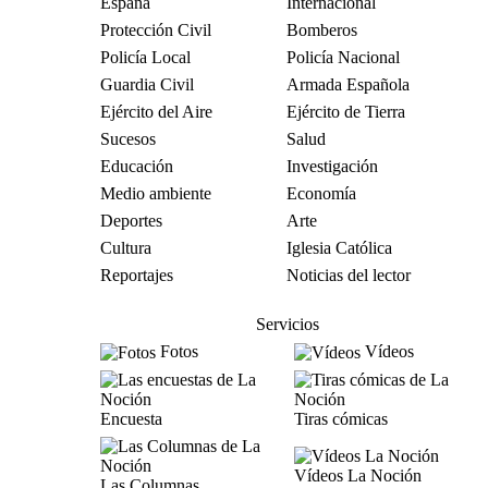
España
Internacional
Protección Civil
Bomberos
Policía Local
Policía Nacional
Guardia Civil
Armada Española
Ejército del Aire
Ejército de Tierra
Sucesos
Salud
Educación
Investigación
Medio ambiente
Economía
Deportes
Arte
Cultura
Iglesia Católica
Reportajes
Noticias del lector
Servicios
Fotos
Vídeos
Encuesta
Tiras cómicas
Vídeos La Noción
Las Columnas