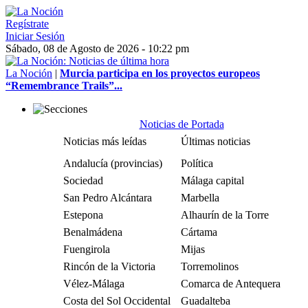
Regístrate
Iniciar Sesión
Sábado, 08 de Agosto de 2026 - 10:22 pm
La Noción
|
Murcia participa en los proyectos europeos
“Remembrance Trails”...
Noticias de Portada
Noticias más leídas
Últimas noticias
Andalucía (provincias)
Política
Sociedad
Málaga capital
San Pedro Alcántara
Marbella
Estepona
Alhaurín de la Torre
Benalmádena
Cártama
Fuengirola
Mijas
Rincón de la Victoria
Torremolinos
Vélez-Málaga
Comarca de Antequera
Costa del Sol Occidental
Guadalteba