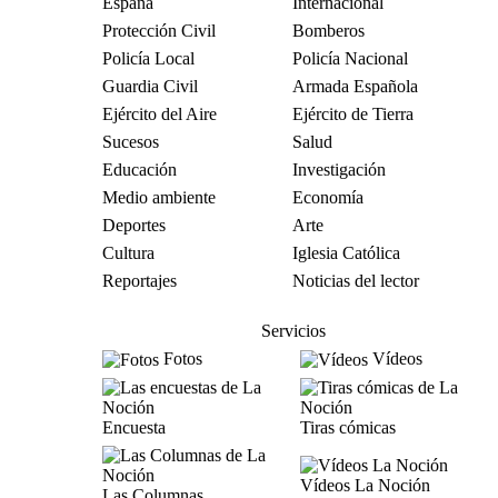
España
Internacional
Protección Civil
Bomberos
Policía Local
Policía Nacional
Guardia Civil
Armada Española
Ejército del Aire
Ejército de Tierra
Sucesos
Salud
Educación
Investigación
Medio ambiente
Economía
Deportes
Arte
Cultura
Iglesia Católica
Reportajes
Noticias del lector
Servicios
Fotos
Vídeos
Encuesta
Tiras cómicas
Vídeos La Noción
Las Columnas