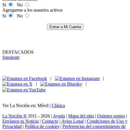
Si
No
Agregarme a los usuarios activos
Si
No
Entrar a Mi Cuenta
DESTACADOS
Siguiente
|
|
|
|
Ver La Noción en: Móvil |
Clásica
La Noción ®
2011 - 2026 |
Ayuda
|
Mapa del sitio
|
Quienes somos
|
Envíanos tu Noticia
|
Contacto
|
Aviso Legal
|
Condiciones de Uso y
Privacidad
|
Política de cookies
|
Preferencias del consentimiento de