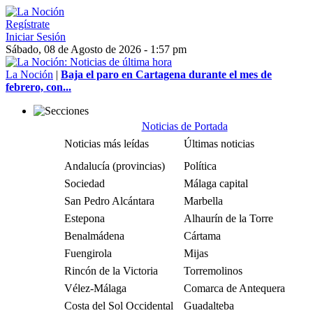
Regístrate
Iniciar Sesión
Sábado, 08 de Agosto de 2026 - 1:57 pm
La Noción
|
Baja el paro en Cartagena durante el mes de
febrero, con...
Noticias de Portada
Noticias más leídas
Últimas noticias
Andalucía (provincias)
Política
Sociedad
Málaga capital
San Pedro Alcántara
Marbella
Estepona
Alhaurín de la Torre
Benalmádena
Cártama
Fuengirola
Mijas
Rincón de la Victoria
Torremolinos
Vélez-Málaga
Comarca de Antequera
Costa del Sol Occidental
Guadalteba