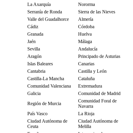
La Axarquía
Nororma
Serranía de Ronda
Sierra de las Nieves
Valle del Guadalhorce
Almería
Cádiz
Córdoba
Granada
Huelva
Jaén
Málaga
Sevilla
Andalucía
Aragón
Principado de Asturias
Islas Baleares
Canarias
Cantabria
Castilla y León
Castilla-La Mancha
Cataluña
Comunidad Valenciana
Extremadura
Galicia
Comunidad de Madrid
Comunidad Foral de
Región de Murcia
Navarra
País Vasco
La Rioja
Ciudad Autónoma de
Ciudad Autónoma de
Ceuta
Melilla