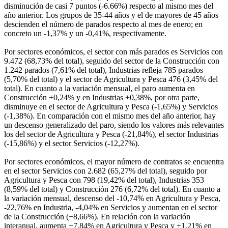
disminución de casi 7 puntos (-6.66%) respecto al mismo mes del
año anterior. Los grupos de 35-44 años y el de mayores de 45 años
descienden el número de parados respecto al mes de enero; en
concreto un -1,37% y un -0,41%, respectivamente.
Por sectores económicos, el sector con más parados es Servicios con
9.472 (68,73% del total), seguido del sector de la Construcción con
1.242 parados (7,61% del total), Industrias refleja 785 parados
(5,70% del total) y el sector de Agricultura y Pesca 476 (3,45% del
total). En cuanto a la variación mensual, el paro aumenta en
Construcción +0,24% y en Industrias +0,38%, por otra parte,
disminuye en el sector de Agricultura y Pesca (-1,65%) y Servicios
(-1,38%). En comparación con el mismo mes del año anterior, hay
un descenso generalizado del paro, siendo los valores más relevantes
los del sector de Agricultura y Pesca (-21,84%), el sector Industrias
(-15,86%) y el sector Servicios (-12,27%).
Por sectores económicos, el mayor número de contratos se encuentra
en el sector Servicios con 2.682 (65,27% del total), seguido por
Agricultura y Pesca con 798 (19,42% del total), Industrias 353
(8,59% del total) y Construcción 276 (6,72% del total). En cuanto a
la variación mensual, descenso del -10,74% en Agricultura y Pesca,
-22,76% en Industria, -4,04% en Servicios y aumentan en el sector
de la Construcción (+8,66%). En relación con la variación
interanual, aumenta +7,84% en Agricultura y Pesca y +1,21% en