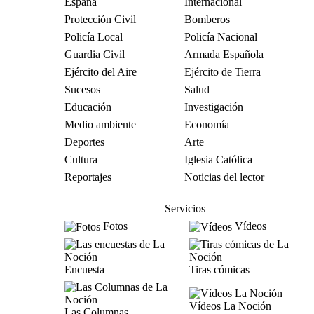
España
Internacional
Protección Civil
Bomberos
Policía Local
Policía Nacional
Guardia Civil
Armada Española
Ejército del Aire
Ejército de Tierra
Sucesos
Salud
Educación
Investigación
Medio ambiente
Economía
Deportes
Arte
Cultura
Iglesia Católica
Reportajes
Noticias del lector
Servicios
Fotos
Vídeos
Encuesta
Tiras cómicas
Vídeos La Noción
Las Columnas