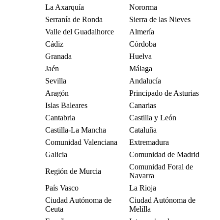
La Axarquía
Nororma
Serranía de Ronda
Sierra de las Nieves
Valle del Guadalhorce
Almería
Cádiz
Córdoba
Granada
Huelva
Jaén
Málaga
Sevilla
Andalucía
Aragón
Principado de Asturias
Islas Baleares
Canarias
Cantabria
Castilla y León
Castilla-La Mancha
Cataluña
Comunidad Valenciana
Extremadura
Galicia
Comunidad de Madrid
Comunidad Foral de
Región de Murcia
Navarra
País Vasco
La Rioja
Ciudad Autónoma de
Ciudad Autónoma de
Ceuta
Melilla