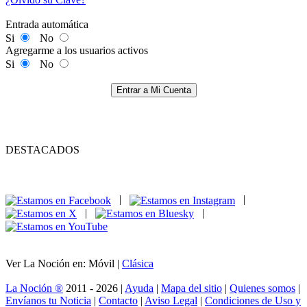
Entrada automática
Si
No
Agregarme a los usuarios activos
Si
No
Entrar a Mi Cuenta
DESTACADOS
|
|
|
|
Ver La Noción en: Móvil |
Clásica
La Noción ®
2011 - 2026 |
Ayuda
|
Mapa del sitio
|
Quienes somos
|
Envíanos tu Noticia
|
Contacto
|
Aviso Legal
|
Condiciones de Uso y