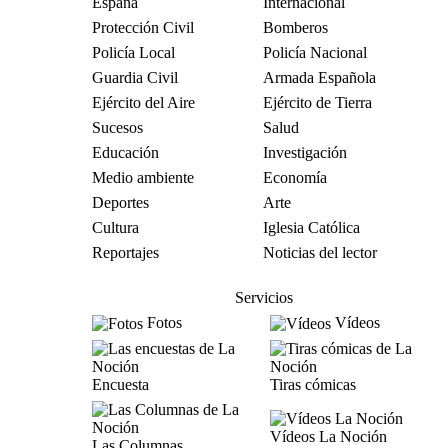
España
Internacional
Protección Civil
Bomberos
Policía Local
Policía Nacional
Guardia Civil
Armada Española
Ejército del Aire
Ejército de Tierra
Sucesos
Salud
Educación
Investigación
Medio ambiente
Economía
Deportes
Arte
Cultura
Iglesia Católica
Reportajes
Noticias del lector
Servicios
Fotos
Vídeos
Encuesta
Tiras cómicas
Vídeos La Noción
Las Columnas