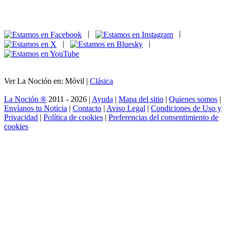
|
|
|
|
Ver La Noción en: Móvil |
Clásica
La Noción ®
2011 - 2026 |
Ayuda
|
Mapa del sitio
|
Quienes somos
|
Envíanos tu Noticia
|
Contacto
|
Aviso Legal
|
Condiciones de Uso y
Privacidad
|
Política de cookies
|
Preferencias del consentimiento de
cookies