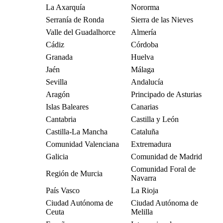
La Axarquía
Nororma
Serranía de Ronda
Sierra de las Nieves
Valle del Guadalhorce
Almería
Cádiz
Córdoba
Granada
Huelva
Jaén
Málaga
Sevilla
Andalucía
Aragón
Principado de Asturias
Islas Baleares
Canarias
Cantabria
Castilla y León
Castilla-La Mancha
Cataluña
Comunidad Valenciana
Extremadura
Galicia
Comunidad de Madrid
Comunidad Foral de
Región de Murcia
Navarra
País Vasco
La Rioja
Ciudad Autónoma de
Ciudad Autónoma de
Ceuta
Melilla