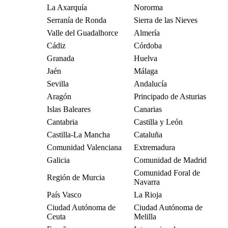
La Axarquía
Nororma
Serranía de Ronda
Sierra de las Nieves
Valle del Guadalhorce
Almería
Cádiz
Córdoba
Granada
Huelva
Jaén
Málaga
Sevilla
Andalucía
Aragón
Principado de Asturias
Islas Baleares
Canarias
Cantabria
Castilla y León
Castilla-La Mancha
Cataluña
Comunidad Valenciana
Extremadura
Galicia
Comunidad de Madrid
Comunidad Foral de
Región de Murcia
Navarra
País Vasco
La Rioja
Ciudad Autónoma de
Ciudad Autónoma de
Ceuta
Melilla