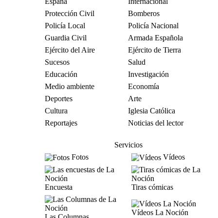
España
Internacional
Protección Civil
Bomberos
Policía Local
Policía Nacional
Guardia Civil
Armada Española
Ejército del Aire
Ejército de Tierra
Sucesos
Salud
Educación
Investigación
Medio ambiente
Economía
Deportes
Arte
Cultura
Iglesia Católica
Reportajes
Noticias del lector
Servicios
Fotos
Vídeos
Encuesta
Tiras cómicas
Vídeos La Noción
Las Columnas