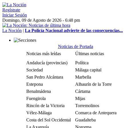
Regístrate
Iniciar Sesión
Domingo, 09 de Agosto de 2026 - 6:48 pm
La Noción
|
La Policía Nacional advierte de las consecuencias...
Noticias de Portada
Noticias más leídas
Últimas noticias
Andalucía (provincias)
Política
Sociedad
Málaga capital
San Pedro Alcántara
Marbella
Estepona
Alhaurín de la Torre
Benalmádena
Cártama
Fuengirola
Mijas
Rincón de la Victoria
Torremolinos
Vélez-Málaga
Comarca de Antequera
Costa del Sol Occidental
Guadalteba
La Axarquía
Nororma