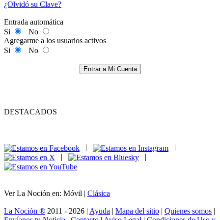
¿Olvidó su Clave?
Entrada automática
Si
No
Agregarme a los usuarios activos
Si
No
Entrar a Mi Cuenta
DESTACADOS
|
|
|
|
Ver La Noción en: Móvil |
Clásica
La Noción ®
2011 - 2026 |
Ayuda
|
Mapa del sitio
|
Quienes somos
|
Envíanos tu Noticia
|
Contacto
|
Aviso Legal
|
Condiciones de Uso y