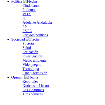
Política
Ciudadanos
Podemos
VOX
IU
Adelante Andalucía
PP
PSOE
Partidos políticos
Sociedad
Sucesos
Salud
Educación
Investigación
Medio ambiente
Videojuegos
Tecnología
Cine y televisión
Opinión
Reportajes
Noticias del lector
Las Columnas
Tiras cómicas