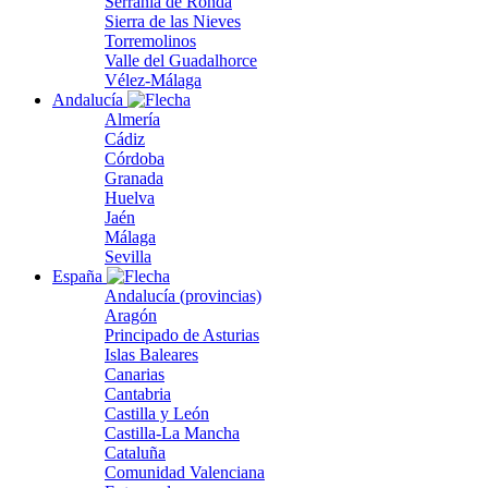
Serranía de Ronda
Sierra de las Nieves
Torremolinos
Valle del Guadalhorce
Vélez-Málaga
Andalucía
Almería
Cádiz
Córdoba
Granada
Huelva
Jaén
Málaga
Sevilla
España
Andalucía (provincias)
Aragón
Principado de Asturias
Islas Baleares
Canarias
Cantabria
Castilla y León
Castilla-La Mancha
Cataluña
Comunidad Valenciana