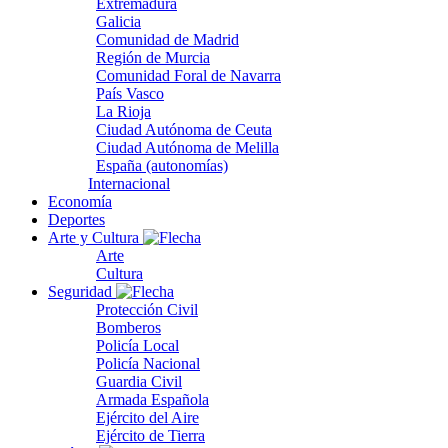
Extremadura
Galicia
Comunidad de Madrid
Región de Murcia
Comunidad Foral de Navarra
País Vasco
La Rioja
Ciudad Autónoma de Ceuta
Ciudad Autónoma de Melilla
España (autonomías)
Internacional
Economía
Deportes
Arte y Cultura
Arte
Cultura
Seguridad
Protección Civil
Bomberos
Policía Local
Policía Nacional
Guardia Civil
Armada Española
Ejército del Aire
Ejército de Tierra