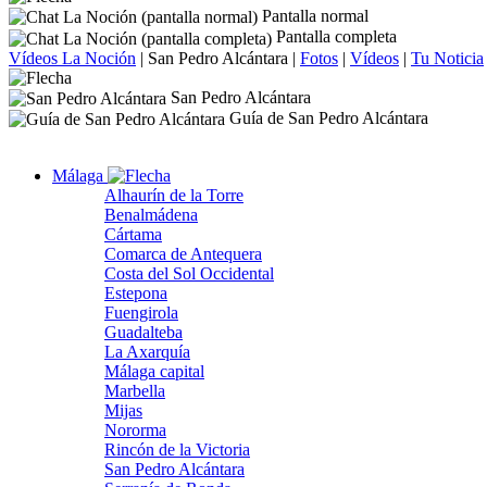
Pantalla normal
Pantalla completa
Vídeos La Noción
|
San Pedro Alcántara
|
Fotos
|
Vídeos
|
Tu Noticia
San Pedro Alcántara
Guía de San Pedro Alcántara
Málaga
Alhaurín de la Torre
Benalmádena
Cártama
Comarca de Antequera
Costa del Sol Occidental
Estepona
Fuengirola
Guadalteba
La Axarquía
Málaga capital
Marbella
Mijas
Nororma
Rincón de la Victoria
San Pedro Alcántara