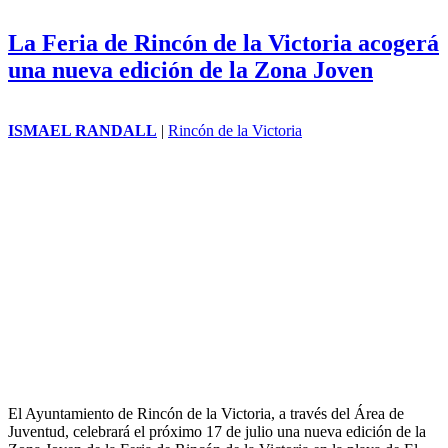
meses desde su comienzo.
Rincón de la Victoria instalará dos
pantallas gigantes para seguir la final del
Mundial de Fútbol que disputará España
ROBERTO RANDALL
|
Rincón de la Victoria
El Ayuntamiento de Rincón de la Victoria instalará el próximo
domingo 19 de julio dos pantallas gigantes para que vecinos,
visitantes y aficionados al fútbol puedan seguir en directo la final del
Mundial, en la que la selección española luchará por proclamarse
campeona del mundo a partir de las 21:00 horas.
La Feria de Rincón de la Victoria acogerá
una nueva edición de la Zona Joven
ISMAEL RANDALL
|
Rincón de la Victoria