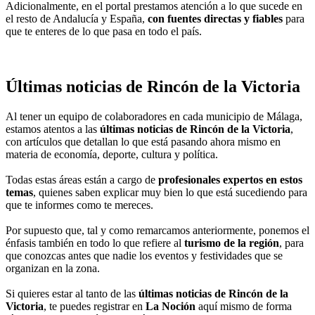
Es por eso que siempre nos ocupamos de buscar la verdad, con
prestigiosos colaboradores ubicados en cada municipio de Málaga,
para que la información
sea completamente verídica
.
En este caso en particular, encontrarás las
noticias de Rincón de la
Victoria
en materia económica, política, deportiva, cultural y social.
Por su cercanía con la ciudad de Málaga y su gran cantidad de
atracciones, este es un municipio muy visitado por españoles y
extranjeros.
Es por eso que, en
La Noción
, brindamos información referente
también al turismo, poniendo énfasis en festividades y
acontecimientos especiales que se realizan durante el año.
Adicionalmente, en el portal prestamos atención a lo que sucede en
el resto de Andalucía y España,
con fuentes directas y fiables
para
que te enteres de lo que pasa en todo el país.
Últimas noticias de Rincón de la Victoria