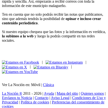
Al tener un equipo de colaboradores en cada municipio de Málaga,
estamos atentos a las
últimas noticias de Rincón de la Victoria
,
con artículos que detallan lo que está pasando ahora mismo en
materia de economía, deporte, cultura y política.
Todas estas áreas están a cargo de
profesionales expertos en estos
temas
, quienes saben explicar muy bien lo que está sucediendo para
que te informes como te mereces.
Por supuesto que, tal y como remarcamos anteriormente, ponemos el
énfasis también en todo lo que refiere al
turismo de la región
, para
que conozcas antes que nadie los eventos y festividades que se
organizan en la zona.
Si quieres estar al tanto de las
últimas noticias de Rincón de la
Victoria
, te puedes registrar en
La Noción
aquí mismo de forma
rápida y sencilla. Así, empezarás a recibir correos con toda la
información de este municipio malagueño.
Ten en cuenta que no solo podrás recibir las notas que publicamos,
sino que además tendrás la posibilidad de
opinar e incluso crear
contenido periodístico
.
Si nuestro equipo chequea que las fotos y la información es verídica,
la subimos a la web
y luego la podrás compartir en tus redes