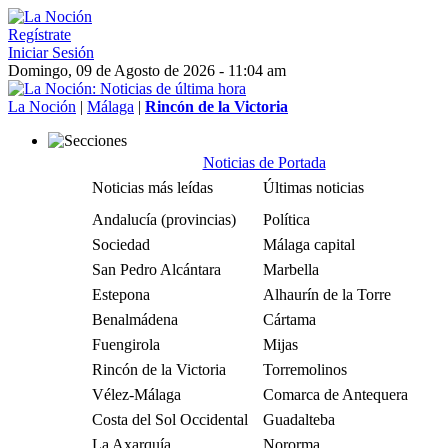
Regístrate
Iniciar Sesión
Domingo, 09 de Agosto de 2026 - 11:04 am
La Noción
|
Málaga
|
Rincón de la Victoria
Noticias de Portada
Noticias más leídas
Últimas noticias
Andalucía (provincias)
Política
Sociedad
Málaga capital
San Pedro Alcántara
Marbella
Estepona
Alhaurín de la Torre
Benalmádena
Cártama
Fuengirola
Mijas
Rincón de la Victoria
Torremolinos
Vélez-Málaga
Comarca de Antequera
Costa del Sol Occidental
Guadalteba
La Axarquía
Nororma