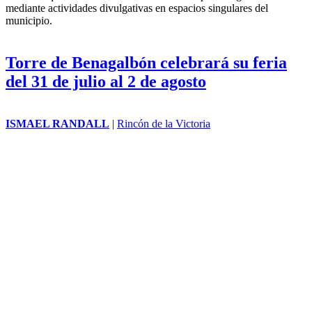
Rincón de la
Victoria mira al
cielo con una noche
de música y
astronomía
ISMAEL RANDALL
|
Rincón de la Victoria
El Ayuntamiento de Rincón de la Victoria, a través del Área de
Turismo, prepara para el próximo viernes 31 de julio una nueva cita
del programa #VeranoEstelar. Ciencia, Espacio y Sociedad, una
iniciativa que busca acercar la astronomía al público general
mediante actividades divulgativas en espacios singulares del
municipio.
Torre de Benagalbón celebrará su feria
del 31 de julio al 2 de agosto