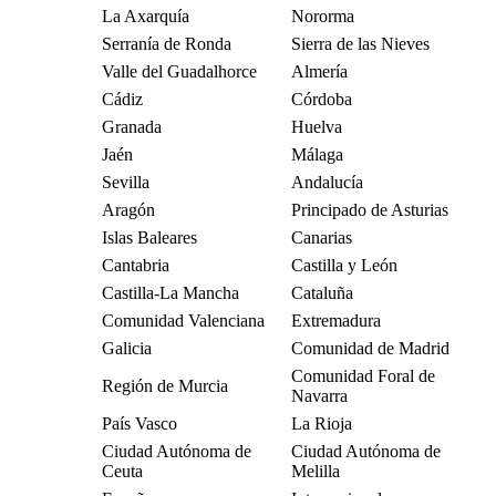
La Axarquía
Nororma
Serranía de Ronda
Sierra de las Nieves
Valle del Guadalhorce
Almería
Cádiz
Córdoba
Granada
Huelva
Jaén
Málaga
Sevilla
Andalucía
Aragón
Principado de Asturias
Islas Baleares
Canarias
Cantabria
Castilla y León
Castilla-La Mancha
Cataluña
Comunidad Valenciana
Extremadura
Galicia
Comunidad de Madrid
Comunidad Foral de
Región de Murcia
Navarra
País Vasco
La Rioja
Ciudad Autónoma de
Ciudad Autónoma de
Ceuta
Melilla