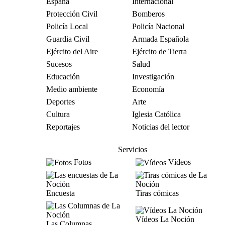
España
Internacional
Protección Civil
Bomberos
Policía Local
Policía Nacional
Guardia Civil
Armada Española
Ejército del Aire
Ejército de Tierra
Sucesos
Salud
Educación
Investigación
Medio ambiente
Economía
Deportes
Arte
Cultura
Iglesia Católica
Reportajes
Noticias del lector
Servicios
Fotos
Vídeos
Encuesta
Tiras cómicas
Vídeos La Noción
Las Columnas