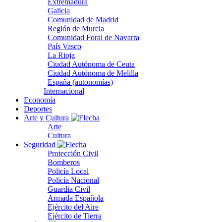
Extremadura
Galicia
Comunidad de Madrid
Región de Murcia
Comunidad Foral de Navarra
País Vasco
La Rioja
Ciudad Autónoma de Ceuta
Ciudad Autónoma de Melilla
España (autonomías)
Internacional
Economía
Deportes
Arte y Cultura
Arte
Cultura
Seguridad
Protección Civil
Bomberos
Policía Local
Policía Nacional
Guardia Civil
Armada Española
Ejército del Aire
Ejército de Tierra