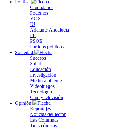
Política
Ciudadanos
Podemos
VOX
IU
Adelante Andalucía
PP
PSOE
Partidos políticos
Sociedad
Sucesos
Salud
Educación
Investigación
Medio ambiente
Videojuegos
Tecnología
Cine y televisión
Opinión
Reportajes
Noticias del lector
Las Columnas
Tiras cómicas