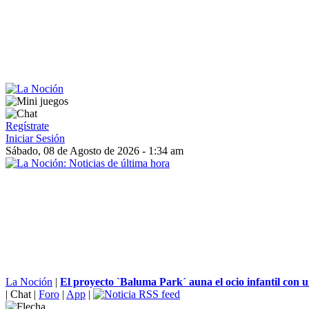
Regístrate
Iniciar Sesión
Sábado, 08 de Agosto de 2026 - 1:34 am
La Noción
|
El proyecto `Baluma Park´ auna el ocio infantil con u
|
Chat
|
Foro
|
App
|