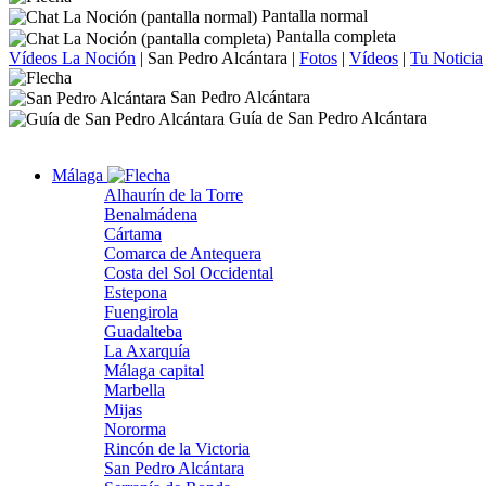
Pantalla normal
Pantalla completa
Vídeos La Noción
|
San Pedro Alcántara
|
Fotos
|
Vídeos
|
Tu Noticia
San Pedro Alcántara
Guía de San Pedro Alcántara
Málaga
Alhaurín de la Torre
Benalmádena
Cártama
Comarca de Antequera
Costa del Sol Occidental
Estepona
Fuengirola
Guadalteba
La Axarquía
Málaga capital
Marbella
Mijas
Nororma
Rincón de la Victoria
San Pedro Alcántara