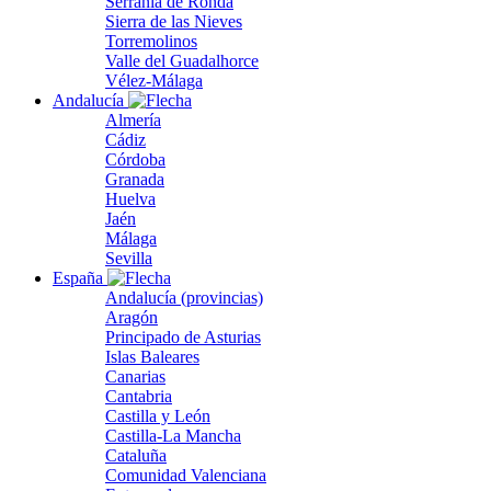
Serranía de Ronda
Sierra de las Nieves
Torremolinos
Valle del Guadalhorce
Vélez-Málaga
Andalucía
Almería
Cádiz
Córdoba
Granada
Huelva
Jaén
Málaga
Sevilla
España
Andalucía (provincias)
Aragón
Principado de Asturias
Islas Baleares
Canarias
Cantabria
Castilla y León
Castilla-La Mancha
Cataluña
Comunidad Valenciana