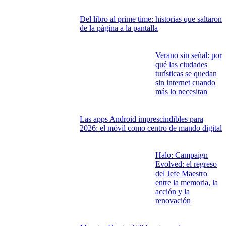
VIDEOJUEGOS, TECNOLOGÍA, CINE Y TELEVISIÓN
El árbol genealógico de Juego de Tronos:
todos quieren el trono, pero la sangre manda
IA en videojuegos:
cuando los NPC
empiezan a jugar
contigo
Del libro al prime time: historias que saltaron
de la página a la pantalla
Verano sin señal: por
qué las ciudades
turísticas se quedan