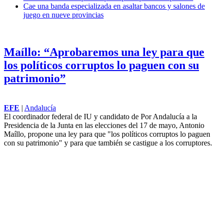
tiempo marcado por "el crecimiento, la recuperación de la iniciativa
y el desbloqueo de proyectos históricos".
Irán ve avances “positivos” en las negociaciones con Omán
sobre la navegación en Ormuz
La Guardia Civil desarticula una red internacional que
introducía cocaína por los principales puertos españoles
Cae una banda especializada en asaltar bancos y salones de
juego en nueve provincias
Maíllo: “Aprobaremos una ley para que
los políticos corruptos lo paguen con su
patrimonio”
EFE
|
Andalucía
El coordinador federal de IU y candidato de Por Andalucía a la
Presidencia de la Junta en las elecciones del 17 de mayo, Antonio
Maíllo, propone una ley para que "los políticos corruptos lo paguen
con su patrimonio" y para que también se castigue a los corruptores.