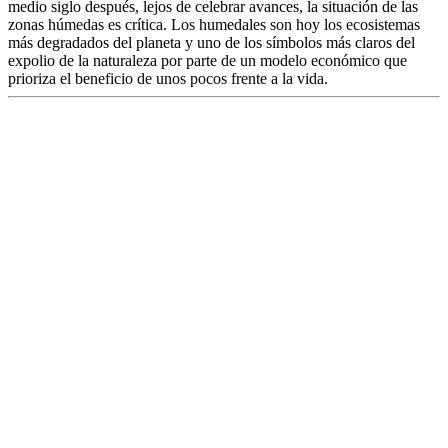
Organizaciones ecologistas y sociales
exigen que el Plan Nacional de
Restauración ponga a los humedales en el
centro y señala las causas de su
destrucción
ROBERTO RANDALL
|
España
Cada 2 de febrero se conmemora el Día Mundial de los Humedales,
en recuerdo de la firma del Convenio de Ramsar en 1971. Más de
medio siglo después, lejos de celebrar avances, la situación de las
zonas húmedas es crítica. Los humedales son hoy los ecosistemas
más degradados del planeta y uno de los símbolos más claros del
expolio de la naturaleza por parte de un modelo económico que
prioriza el beneficio de unos pocos frente a la vida.