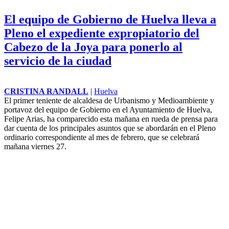
El Pleno del Ayuntamiento de Alhaurín de la Torre ha aprobado un
expediente de modificación de créditos para destinar 700.000 euros
del Presupuesto municipal a la adquisición de suelo para la
construcción de viviendas protegidas.
El equipo de Gobierno de Huelva lleva a
Pleno el expediente expropiatorio del
Cabezo de la Joya para ponerlo al
servicio de la ciudad
CRISTINA RANDALL
|
Huelva
El primer teniente de alcaldesa de Urbanismo y Medioambiente y
portavoz del equipo de Gobierno en el Ayuntamiento de Huelva,
Felipe Arias, ha comparecido esta mañana en rueda de prensa para
dar cuenta de los principales asuntos que se abordarán en el Pleno
ordinario correspondiente al mes de febrero, que se celebrará