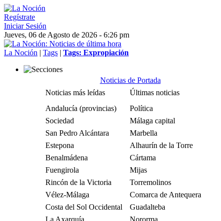
Regístrate
Iniciar Sesión
Jueves, 06 de Agosto de 2026 - 6:26 pm
La Noción
|
Tags
|
Tags: Expropiación
Noticias de Portada
Noticias más leídas
Últimas noticias
Andalucía (provincias)
Política
Sociedad
Málaga capital
San Pedro Alcántara
Marbella
Estepona
Alhaurín de la Torre
Benalmádena
Cártama
Fuengirola
Mijas
Rincón de la Victoria
Torremolinos
Vélez-Málaga
Comarca de Antequera
Costa del Sol Occidental
Guadalteba
La Axarquía
Nororma