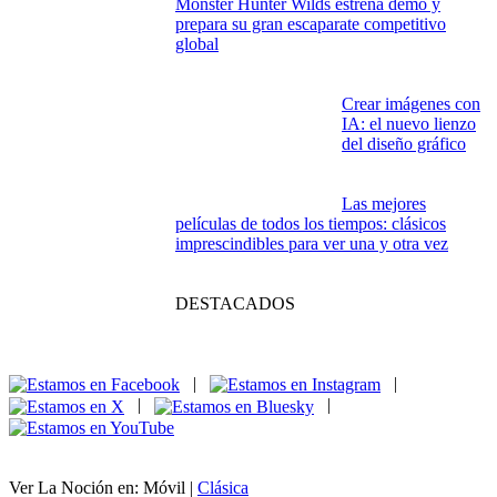
sin internet cuando
más lo necesitan
Las apps Android imprescindibles para
2026: el móvil como centro de mando digital
Halo: Campaign
Evolved: el regreso
del Jefe Maestro
entre la memoria, la
acción y la
renovación
Monster Hunter Wilds estrena demo y
prepara su gran escaparate competitivo
global
Crear imágenes con
IA: el nuevo lienzo
del diseño gráfico