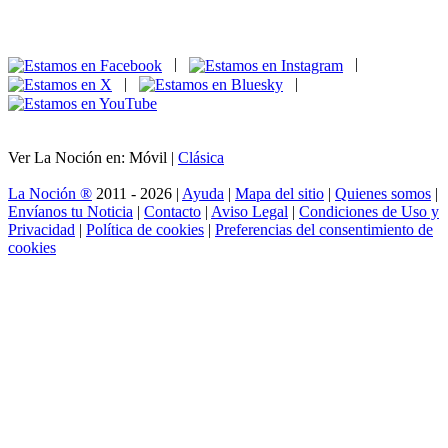
|
|
|
|
Ver La Noción en: Móvil |
Clásica
La Noción ®
2011 - 2026 |
Ayuda
|
Mapa del sitio
|
Quienes somos
|
Envíanos tu Noticia
|
Contacto
|
Aviso Legal
|
Condiciones de Uso y
Privacidad
|
Política de cookies
|
Preferencias del consentimiento de
cookies