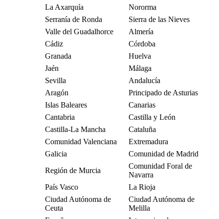
La Axarquía
Nororma
Serranía de Ronda
Sierra de las Nieves
Valle del Guadalhorce
Almería
Cádiz
Córdoba
Granada
Huelva
Jaén
Málaga
Sevilla
Andalucía
Aragón
Principado de Asturias
Islas Baleares
Canarias
Cantabria
Castilla y León
Castilla-La Mancha
Cataluña
Comunidad Valenciana
Extremadura
Galicia
Comunidad de Madrid
Comunidad Foral de
Región de Murcia
Navarra
País Vasco
La Rioja
Ciudad Autónoma de
Ciudad Autónoma de
Ceuta
Melilla