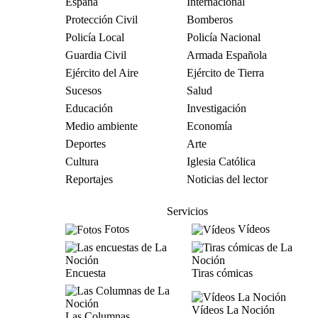
España
Internacional
Protección Civil
Bomberos
Policía Local
Policía Nacional
Guardia Civil
Armada Española
Ejército del Aire
Ejército de Tierra
Sucesos
Salud
Educación
Investigación
Medio ambiente
Economía
Deportes
Arte
Cultura
Iglesia Católica
Reportajes
Noticias del lector
Servicios
Fotos
Vídeos
Encuesta
Tiras cómicas
Vídeos La Noción
Las Columnas