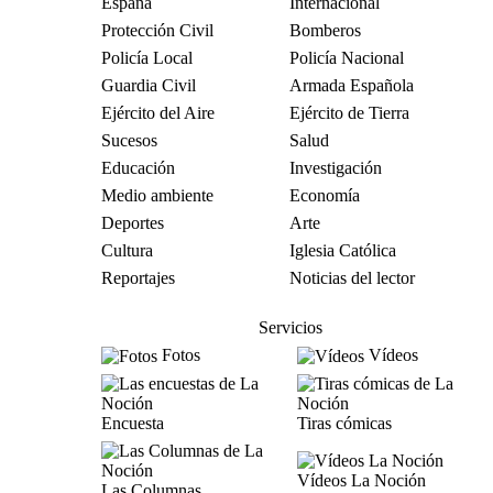
España
Internacional
Protección Civil
Bomberos
Policía Local
Policía Nacional
Guardia Civil
Armada Española
Ejército del Aire
Ejército de Tierra
Sucesos
Salud
Educación
Investigación
Medio ambiente
Economía
Deportes
Arte
Cultura
Iglesia Católica
Reportajes
Noticias del lector
Servicios
Fotos
Vídeos
Encuesta
Tiras cómicas
Vídeos La Noción
Las Columnas