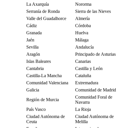
La Axarquía
Nororma
Serranía de Ronda
Sierra de las Nieves
Valle del Guadalhorce
Almería
Cádiz
Córdoba
Granada
Huelva
Jaén
Málaga
Sevilla
Andalucía
Aragón
Principado de Asturias
Islas Baleares
Canarias
Cantabria
Castilla y León
Castilla-La Mancha
Cataluña
Comunidad Valenciana
Extremadura
Galicia
Comunidad de Madrid
Comunidad Foral de
Región de Murcia
Navarra
País Vasco
La Rioja
Ciudad Autónoma de
Ciudad Autónoma de
Ceuta
Melilla