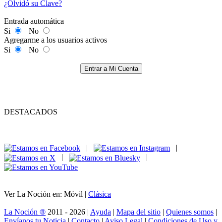
¿Olvidó su Clave?
Entrada automática
Si
No
Agregarme a los usuarios activos
Si
No
Entrar a Mi Cuenta
DESTACADOS
|
|
|
|
Ver La Noción en: Móvil |
Clásica
La Noción ®
2011 - 2026 |
Ayuda
|
Mapa del sitio
|
Quienes somos
|
Envíanos tu Noticia
|
Contacto
|
Aviso Legal
|
Condiciones de Uso y