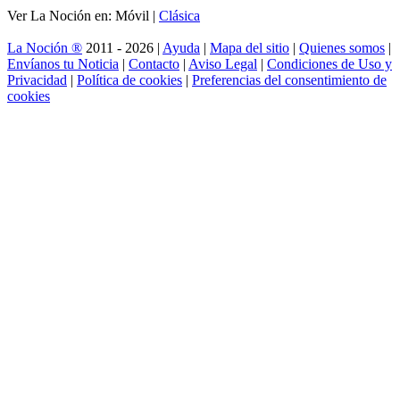
Ver La Noción en: Móvil |
Clásica
La Noción ®
2011 - 2026 |
Ayuda
|
Mapa del sitio
|
Quienes somos
|
Envíanos tu Noticia
|
Contacto
|
Aviso Legal
|
Condiciones de Uso y
Privacidad
|
Política de cookies
|
Preferencias del consentimiento de
cookies