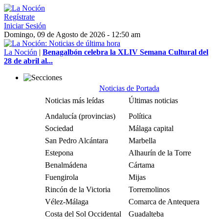
Regístrate
Iniciar Sesión
Domingo, 09 de Agosto de 2026 - 12:50 am
La Noción
|
Benagalbón celebra la XLIV Semana Cultural del
28 de abril al...
Noticias de Portada
Noticias más leídas
Últimas noticias
Andalucía (provincias)
Política
Sociedad
Málaga capital
San Pedro Alcántara
Marbella
Estepona
Alhaurín de la Torre
Benalmádena
Cártama
Fuengirola
Mijas
Rincón de la Victoria
Torremolinos
Vélez-Málaga
Comarca de Antequera
Costa del Sol Occidental
Guadalteba