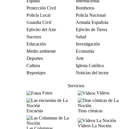
España
Internacional
Protección Civil
Bomberos
Policía Local
Policía Nacional
Guardia Civil
Armada Española
Ejército del Aire
Ejército de Tierra
Sucesos
Salud
Educación
Investigación
Medio ambiente
Economía
Deportes
Arte
Cultura
Iglesia Católica
Reportajes
Noticias del lector
Servicios
Fotos
Vídeos
Encuesta
Tiras cómicas
Vídeos La Noción
Las Columnas