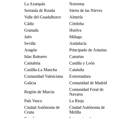
La Axarquía
Nororma
Serranía de Ronda
Sierra de las Nieves
Valle del Guadalhorce
Almería
Cádiz
Córdoba
Granada
Huelva
Jaén
Málaga
Sevilla
Andalucía
Aragón
Principado de Asturias
Islas Baleares
Canarias
Cantabria
Castilla y León
Castilla-La Mancha
Cataluña
Comunidad Valenciana
Extremadura
Galicia
Comunidad de Madrid
Comunidad Foral de
Región de Murcia
Navarra
País Vasco
La Rioja
Ciudad Autónoma de
Ciudad Autónoma de
Ceuta
Melilla