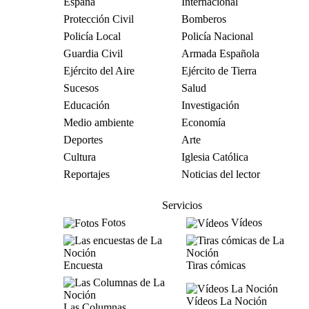
España
Internacional
Protección Civil
Bomberos
Policía Local
Policía Nacional
Guardia Civil
Armada Española
Ejército del Aire
Ejército de Tierra
Sucesos
Salud
Educación
Investigación
Medio ambiente
Economía
Deportes
Arte
Cultura
Iglesia Católica
Reportajes
Noticias del lector
Servicios
Fotos
Vídeos
Encuesta
Tiras cómicas
Vídeos La Noción
Las Columnas