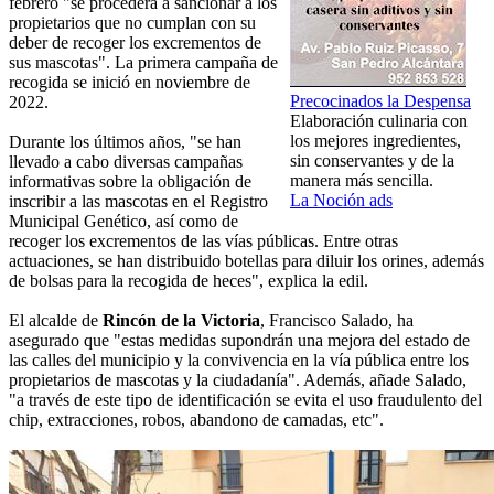
febrero "se procederá a sancionar a los
propietarios que no cumplan con su
deber de recoger los excrementos de
sus mascotas". La primera campaña de
recogida se inició en noviembre de
Precocinados la Despensa
2022.
Elaboración culinaria con
los mejores ingredientes,
Durante los últimos años, "se han
sin conservantes y de la
llevado a cabo diversas campañas
manera más sencilla.
informativas sobre la obligación de
La Noción ads
inscribir a las mascotas en el Registro
Municipal Genético, así como de
recoger los excrementos de las vías públicas. Entre otras
actuaciones, se han distribuido botellas para diluir los orines, además
de bolsas para la recogida de heces", explica la edil.
El alcalde de
Rincón de la Victoria
, Francisco Salado, ha
asegurado que "estas medidas supondrán una mejora del estado de
las calles del municipio y la convivencia en la vía pública entre los
propietarios de mascotas y la ciudadanía". Además, añade Salado,
"a través de este tipo de identificación se evita el uso fraudulento del
chip, extracciones, robos, abandono de camadas, etc".