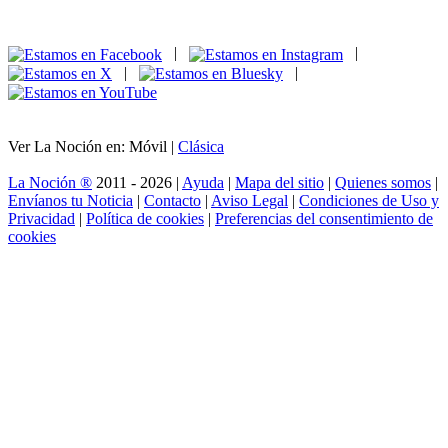
|
|
|
|
Ver La Noción en: Móvil |
Clásica
La Noción ®
2011 - 2026 |
Ayuda
|
Mapa del sitio
|
Quienes somos
|
Envíanos tu Noticia
|
Contacto
|
Aviso Legal
|
Condiciones de Uso y
Privacidad
|
Política de cookies
|
Preferencias del consentimiento de
cookies