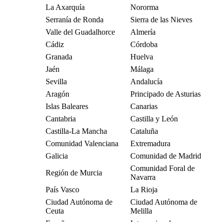
La Axarquía
Nororma
Serranía de Ronda
Sierra de las Nieves
Valle del Guadalhorce
Almería
Cádiz
Córdoba
Granada
Huelva
Jaén
Málaga
Sevilla
Andalucía
Aragón
Principado de Asturias
Islas Baleares
Canarias
Cantabria
Castilla y León
Castilla-La Mancha
Cataluña
Comunidad Valenciana
Extremadura
Galicia
Comunidad de Madrid
Comunidad Foral de
Región de Murcia
Navarra
País Vasco
La Rioja
Ciudad Autónoma de
Ciudad Autónoma de
Ceuta
Melilla