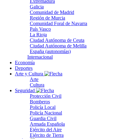
Extremadura
Galicia
Comunidad de Madrid
Región de Murcia
Comunidad Foral de Navarra
País Vasco
La Rioja
Ciudad Autónoma de Ceuta
Ciudad Autónoma de Melilla
España (autonomías)
Internacional
Economía
Deportes
Arte y Cultura
Arte
Cultura
Seguridad
Protección Civil
Bomberos
Policía Local
Policía Nacional
Guardia Civil
Armada Española
Ejército del Aire
Ejército de Tierra