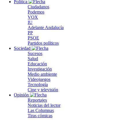
Política
Ciudadanos
Podemos
VOX
IU
Adelante Andalucía
PP
PSOE
Partidos políticos
Sociedad
Sucesos
Salud
Educación
Investigación
Medio ambiente
Videojuegos
Tecnología
Cine y televisión
Opinión
Reportajes
Noticias del lector
Las Columnas
Tiras cómicas