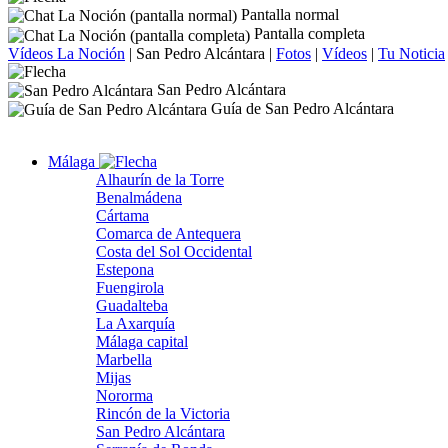
Pantalla normal
Pantalla completa
Vídeos La Noción
|
San Pedro Alcántara
|
Fotos
|
Vídeos
|
Tu Noticia
San Pedro Alcántara
Guía de San Pedro Alcántara
Málaga
Alhaurín de la Torre
Benalmádena
Cártama
Comarca de Antequera
Costa del Sol Occidental
Estepona
Fuengirola
Guadalteba
La Axarquía
Málaga capital
Marbella
Mijas
Nororma
Rincón de la Victoria
San Pedro Alcántara