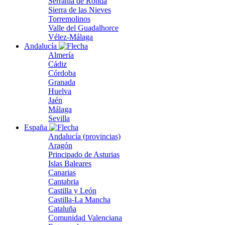
Serranía de Ronda
Sierra de las Nieves
Torremolinos
Valle del Guadalhorce
Vélez-Málaga
Andalucía
Almería
Cádiz
Córdoba
Granada
Huelva
Jaén
Málaga
Sevilla
España
Andalucía (provincias)
Aragón
Principado de Asturias
Islas Baleares
Canarias
Cantabria
Castilla y León
Castilla-La Mancha
Cataluña
Comunidad Valenciana