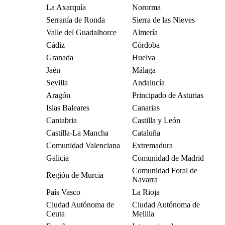
La Axarquía
Nororma
Serranía de Ronda
Sierra de las Nieves
Valle del Guadalhorce
Almería
Cádiz
Córdoba
Granada
Huelva
Jaén
Málaga
Sevilla
Andalucía
Aragón
Principado de Asturias
Islas Baleares
Canarias
Cantabria
Castilla y León
Castilla-La Mancha
Cataluña
Comunidad Valenciana
Extremadura
Galicia
Comunidad de Madrid
Comunidad Foral de
Región de Murcia
Navarra
País Vasco
La Rioja
Ciudad Autónoma de
Ciudad Autónoma de
Ceuta
Melilla