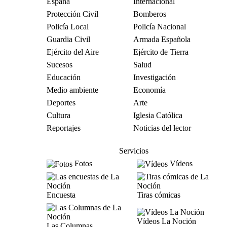
España
Internacional
Protección Civil
Bomberos
Policía Local
Policía Nacional
Guardia Civil
Armada Española
Ejército del Aire
Ejército de Tierra
Sucesos
Salud
Educación
Investigación
Medio ambiente
Economía
Deportes
Arte
Cultura
Iglesia Católica
Reportajes
Noticias del lector
Servicios
Fotos
Vídeos
Encuesta
Tiras cómicas
Vídeos La Noción
Las Columnas