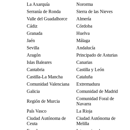
La Axarquía
Nororma
Serranía de Ronda
Sierra de las Nieves
Valle del Guadalhorce
Almería
Cádiz
Córdoba
Granada
Huelva
Jaén
Málaga
Sevilla
Andalucía
Aragón
Principado de Asturias
Islas Baleares
Canarias
Cantabria
Castilla y León
Castilla-La Mancha
Cataluña
Comunidad Valenciana
Extremadura
Galicia
Comunidad de Madrid
Comunidad Foral de
Región de Murcia
Navarra
País Vasco
La Rioja
Ciudad Autónoma de
Ciudad Autónoma de
Ceuta
Melilla