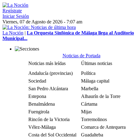
Regístrate
Iniciar Sesión
Viernes, 07 de Agosto de 2026 - 7:07 am
La Noción
|
La Orquesta Sinfónica de Málaga llega al Auditorio
Municipal...
Noticias de Portada
Noticias más leídas
Últimas noticias
Andalucía (provincias)
Política
Sociedad
Málaga capital
San Pedro Alcántara
Marbella
Estepona
Alhaurín de la Torre
Benalmádena
Cártama
Fuengirola
Mijas
Rincón de la Victoria
Torremolinos
Vélez-Málaga
Comarca de Antequera
Costa del Sol Occidental
Guadalteba