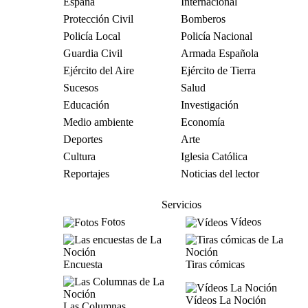
España
Internacional
Protección Civil
Bomberos
Policía Local
Policía Nacional
Guardia Civil
Armada Española
Ejército del Aire
Ejército de Tierra
Sucesos
Salud
Educación
Investigación
Medio ambiente
Economía
Deportes
Arte
Cultura
Iglesia Católica
Reportajes
Noticias del lector
Servicios
Fotos
Vídeos
Encuesta
Tiras cómicas
Vídeos La Noción
Las Columnas