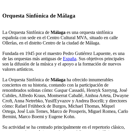
Orquesta Sinfónica de Málaga
La Orquesta Sinfónica de
Málaga
es una orquesta sinfónica
española con sede en el Centro Cultural MVA, situado en calle
Ollerías, en el distrito Centro de la ciudad de Málaga.
Fundada en 1945 por el maestro Pedro Gutiérrez Lapuente, es una
de las orquestas más antiguas de
España
. Sus objetivos principales
son la difusión de la música y el apoyo a la formación de nuevos
valores artísticos.
La Orquesta Sinfónica de
Málaga
ha ofrecido innumerables
conciertos en su historia, contando con la participación de
renombrados solistas cómo: Gaspar Cassadó, Henryk Szeryng, José
Cubiles, Alfredo Kraus, Montserrat Caballé, Ainhoa Arteta, Dwayne
Croft, Anna Netrebko, YusifEyvazov y Andrea Bocelli; y directores
cómo: Rafael Frühbeck de Burgos, Michael Thomas, Miquel
Ortega, José Luis Temes, Marco de Prosperis, Miguel Romea, Carlo
Bernini, Marco Boemi y Eugene Kohn.
Su actividad se ha centrado principalmente en el repertorio clásico,