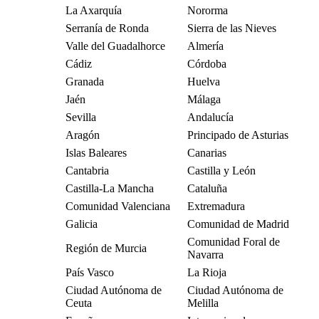
La Axarquía
Nororma
Serranía de Ronda
Sierra de las Nieves
Valle del Guadalhorce
Almería
Cádiz
Córdoba
Granada
Huelva
Jaén
Málaga
Sevilla
Andalucía
Aragón
Principado de Asturias
Islas Baleares
Canarias
Cantabria
Castilla y León
Castilla-La Mancha
Cataluña
Comunidad Valenciana
Extremadura
Galicia
Comunidad de Madrid
Comunidad Foral de
Región de Murcia
Navarra
País Vasco
La Rioja
Ciudad Autónoma de
Ciudad Autónoma de
Ceuta
Melilla