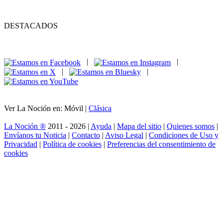
DESTACADOS
|
|
|
|
Ver La Noción en: Móvil |
Clásica
La Noción ®
2011 - 2026 |
Ayuda
|
Mapa del sitio
|
Quienes somos
|
Envíanos tu Noticia
|
Contacto
|
Aviso Legal
|
Condiciones de Uso y
Privacidad
|
Política de cookies
|
Preferencias del consentimiento de
cookies