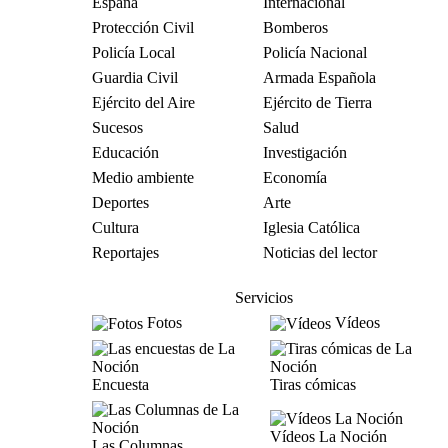
España
Internacional
Protección Civil
Bomberos
Policía Local
Policía Nacional
Guardia Civil
Armada Española
Ejército del Aire
Ejército de Tierra
Sucesos
Salud
Educación
Investigación
Medio ambiente
Economía
Deportes
Arte
Cultura
Iglesia Católica
Reportajes
Noticias del lector
Servicios
Fotos
Vídeos
Encuesta
Tiras cómicas
Vídeos La Noción
Las Columnas