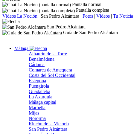
Pantalla normal
Pantalla completa
Vídeos La Noción
|
San Pedro Alcántara
|
Fotos
|
Vídeos
|
Tu Noticia
San Pedro Alcántara
Guía de San Pedro Alcántara
Málaga
Alhaurín de la Torre
Benalmádena
Cártama
Comarca de Antequera
Costa del Sol Occidental
Estepona
Fuengirola
Guadalteba
La Axarquía
Málaga capital
Marbella
Mijas
Nororma
Rincón de la Victoria
San Pedro Alcántara