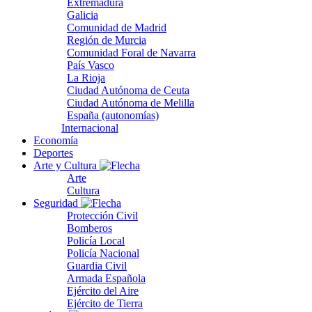
Extremadura
Galicia
Comunidad de Madrid
Región de Murcia
Comunidad Foral de Navarra
País Vasco
La Rioja
Ciudad Autónoma de Ceuta
Ciudad Autónoma de Melilla
España (autonomías)
Internacional
Economía
Deportes
Arte y Cultura
Arte
Cultura
Seguridad
Protección Civil
Bomberos
Policía Local
Policía Nacional
Guardia Civil
Armada Española
Ejército del Aire
Ejército de Tierra