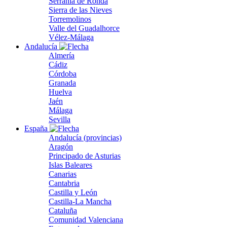
Serranía de Ronda
Sierra de las Nieves
Torremolinos
Valle del Guadalhorce
Vélez-Málaga
Andalucía
Almería
Cádiz
Córdoba
Granada
Huelva
Jaén
Málaga
Sevilla
España
Andalucía (provincias)
Aragón
Principado de Asturias
Islas Baleares
Canarias
Cantabria
Castilla y León
Castilla-La Mancha
Cataluña
Comunidad Valenciana