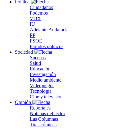
Política
Ciudadanos
Podemos
VOX
IU
Adelante Andalucía
PP
PSOE
Partidos políticos
Sociedad
Sucesos
Salud
Educación
Investigación
Medio ambiente
Videojuegos
Tecnología
Cine y televisión
Opinión
Reportajes
Noticias del lector
Las Columnas
Tiras cómicas