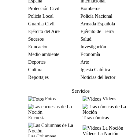
España
Internacional
Protección Civil
Bomberos
Policía Local
Policía Nacional
Guardia Civil
Armada Española
Ejército del Aire
Ejército de Tierra
Sucesos
Salud
Educación
Investigación
Medio ambiente
Economía
Deportes
Arte
Cultura
Iglesia Católica
Reportajes
Noticias del lector
Servicios
Fotos
Vídeos
Encuesta
Tiras cómicas
Vídeos La Noción
Las Columnas