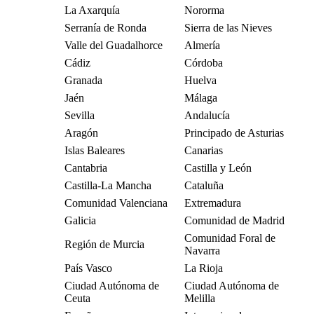
La Axarquía
Nororma
Serranía de Ronda
Sierra de las Nieves
Valle del Guadalhorce
Almería
Cádiz
Córdoba
Granada
Huelva
Jaén
Málaga
Sevilla
Andalucía
Aragón
Principado de Asturias
Islas Baleares
Canarias
Cantabria
Castilla y León
Castilla-La Mancha
Cataluña
Comunidad Valenciana
Extremadura
Galicia
Comunidad de Madrid
Comunidad Foral de
Región de Murcia
Navarra
País Vasco
La Rioja
Ciudad Autónoma de
Ciudad Autónoma de
Ceuta
Melilla