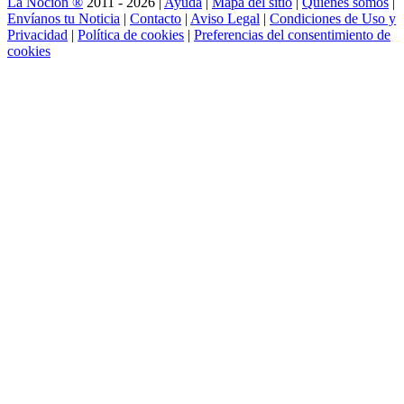
La Noción ®
2011 - 2026 |
Ayuda
|
Mapa del sitio
|
Quienes somos
|
Envíanos tu Noticia
|
Contacto
|
Aviso Legal
|
Condiciones de Uso y
Privacidad
|
Política de cookies
|
Preferencias del consentimiento de
cookies