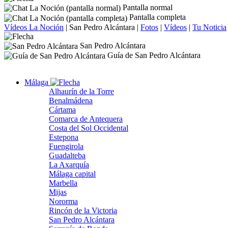
Pantalla normal
Pantalla completa
Vídeos La Noción
|
San Pedro Alcántara
|
Fotos
|
Vídeos
|
Tu Noticia
San Pedro Alcántara
Guía de San Pedro Alcántara
Málaga
Alhaurín de la Torre
Benalmádena
Cártama
Comarca de Antequera
Costa del Sol Occidental
Estepona
Fuengirola
Guadalteba
La Axarquía
Málaga capital
Marbella
Mijas
Nororma
Rincón de la Victoria
San Pedro Alcántara