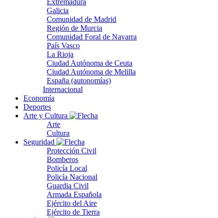
Extremadura
Galicia
Comunidad de Madrid
Región de Murcia
Comunidad Foral de Navarra
País Vasco
La Rioja
Ciudad Autónoma de Ceuta
Ciudad Autónoma de Melilla
España (autonomías)
Internacional
Economía
Deportes
Arte y Cultura
Arte
Cultura
Seguridad
Protección Civil
Bomberos
Policía Local
Policía Nacional
Guardia Civil
Armada Española
Ejército del Aire
Ejército de Tierra