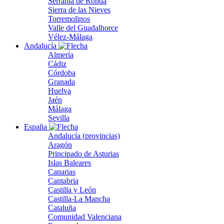
Serranía de Ronda
Sierra de las Nieves
Torremolinos
Valle del Guadalhorce
Vélez-Málaga
Andalucía
Almería
Cádiz
Córdoba
Granada
Huelva
Jaén
Málaga
Sevilla
España
Andalucía (provincias)
Aragón
Principado de Asturias
Islas Baleares
Canarias
Cantabria
Castilla y León
Castilla-La Mancha
Cataluña
Comunidad Valenciana