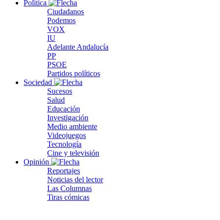
Política
Ciudadanos
Podemos
VOX
IU
Adelante Andalucía
PP
PSOE
Partidos políticos
Sociedad
Sucesos
Salud
Educación
Investigación
Medio ambiente
Videojuegos
Tecnología
Cine y televisión
Opinión
Reportajes
Noticias del lector
Las Columnas
Tiras cómicas