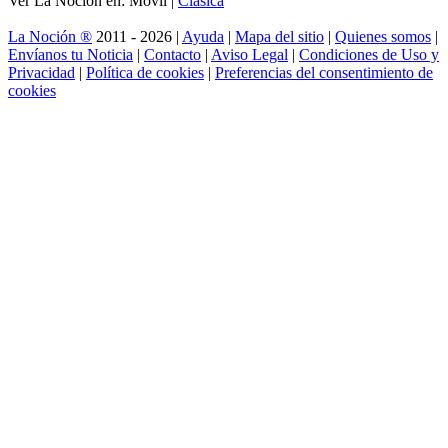
Ver La Noción en: Móvil |
Clásica
La Noción ®
2011 - 2026 |
Ayuda
|
Mapa del sitio
|
Quienes somos
|
Envíanos tu Noticia
|
Contacto
|
Aviso Legal
|
Condiciones de Uso y
Privacidad
|
Política de cookies
|
Preferencias del consentimiento de
cookies