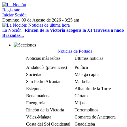
Regístrate
Iniciar Sesión
Domingo, 09 de Agosto de 2026 - 3:25 am
La Noción
|
Rincón de la Victoria acogerá la XI Travesía a nado
Brazadas...
Noticias de Portada
Noticias más leídas
Últimas noticias
Andalucía (provincias)
Política
Sociedad
Málaga capital
San Pedro Alcántara
Marbella
Estepona
Alhaurín de la Torre
Benalmádena
Cártama
Fuengirola
Mijas
Rincón de la Victoria
Torremolinos
Vélez-Málaga
Comarca de Antequera
Costa del Sol Occidental
Guadalteba