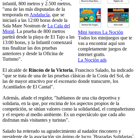
infantil, 800 metros y 2.500 metros,
"una de las más disputadas de la
temporada en
Andalucía
, que se
iniciará a las 12:00 horas desde la
Sala Mare Nostrum de
La Cala del
Moral
. La prueba de 800 metros
Mini juegos La Noción
partirá desde la playa de El Tajo a las
Todos los minijuegos que te
13:00 horas, y la Infantil comenzará
vas a encontrar aquí son
tras finalizar las dos pruebas
completamente juegos de
anteriores y desde la Oficina de
internet gratis.
Turismo".
La Noción ads
El alcalde de
Rincón de la Victoria
, Francisco Salado, ha indicado
"que se trata de una de las pruebas clásicas de la Costa del Sol, de
las de mayor atractivo por el escenario donde transcurre, los
Acantilados de El Cantal".
Además, añade el regidor, "hablamos de una cita deportiva y
solidaria, en la que, por encima de los aspectos propios de la
competición, se sitúan valores como la solidaridad, el compañerismo
y el respeto al medio ambiente. Es un espectáculo que cada año
disfrutan más visitantes y turistas".
Salado ha reiterado su agradecimiento al nadador rinconero y
presidente de la asociación sin ánimo de lucro `Brazadas Solidarias´,