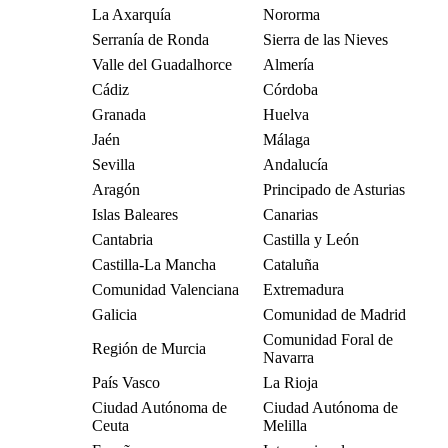
La Axarquía
Nororma
Serranía de Ronda
Sierra de las Nieves
Valle del Guadalhorce
Almería
Cádiz
Córdoba
Granada
Huelva
Jaén
Málaga
Sevilla
Andalucía
Aragón
Principado de Asturias
Islas Baleares
Canarias
Cantabria
Castilla y León
Castilla-La Mancha
Cataluña
Comunidad Valenciana
Extremadura
Galicia
Comunidad de Madrid
Comunidad Foral de
Región de Murcia
Navarra
País Vasco
La Rioja
Ciudad Autónoma de
Ciudad Autónoma de
Ceuta
Melilla