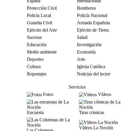
España
Internacional
Protección Civil
Bomberos
Policía Local
Policía Nacional
Guardia Civil
Armada Española
Ejército del Aire
Ejército de Tierra
Sucesos
Salud
Educación
Investigación
Medio ambiente
Economía
Deportes
Arte
Cultura
Iglesia Católica
Reportajes
Noticias del lector
Servicios
Fotos
Vídeos
Encuesta
Tiras cómicas
Vídeos La Noción
Las Columnas