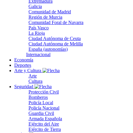
Extremadura
Galicia
Comunidad de Madrid
Región de Murcia
Comunidad Foral de Navarra
País Vasco
La Rioja
Ciudad Autónoma de Ceuta
Ciudad Autónoma de Melilla
España (autonomías)
Internacional
Economía
Deportes
Arte y Cultura
Arte
Cultura
Seguridad
Protección Civil
Bomberos
Policía Local
Policía Nacional
Guardia Civil
Armada Española
Ejército del Aire
Ejército de Tierra