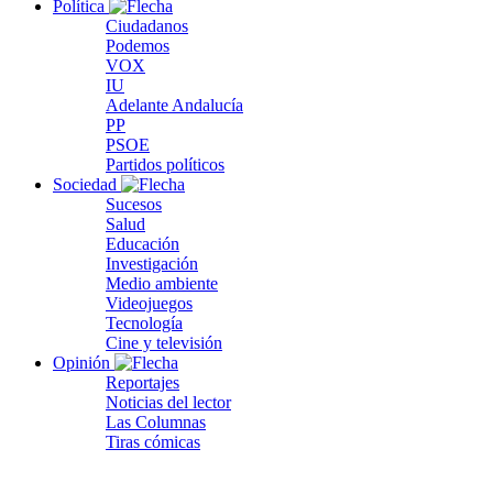
Política
Ciudadanos
Podemos
VOX
IU
Adelante Andalucía
PP
PSOE
Partidos políticos
Sociedad
Sucesos
Salud
Educación
Investigación
Medio ambiente
Videojuegos
Tecnología
Cine y televisión
Opinión
Reportajes
Noticias del lector
Las Columnas
Tiras cómicas