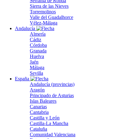
Serranía de Ronda
Sierra de las Nieves
Torremolinos
Valle del Guadalhorce
Vélez-Málaga
Andalucía
Almería
Cádiz
Córdoba
Granada
Huelva
Jaén
Málaga
Sevilla
España
Andalucía (provincias)
Aragón
Principado de Asturias
Islas Baleares
Canarias
Cantabria
Castilla y León
Castilla-La Mancha
Cataluña
Comunidad Valenciana