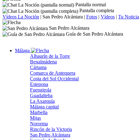
Pantalla normal
Pantalla completa
Vídeos La Noción
|
San Pedro Alcántara
|
Fotos
|
Vídeos
|
Tu Noticia
San Pedro Alcántara
Guía de San Pedro Alcántara
Málaga
Alhaurín de la Torre
Benalmádena
Cártama
Comarca de Antequera
Costa del Sol Occidental
Estepona
Fuengirola
Guadalteba
La Axarquía
Málaga capital
Marbella
Mijas
Nororma
Rincón de la Victoria
San Pedro Alcántara