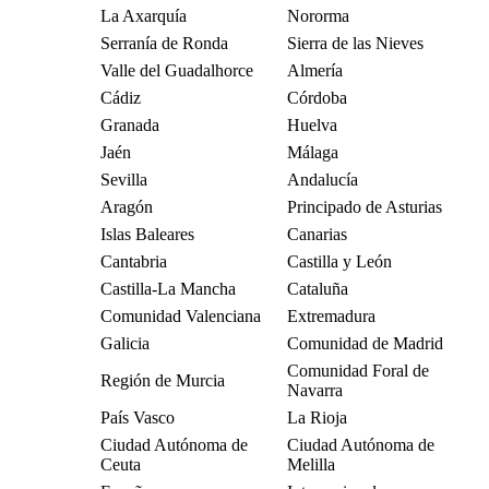
La Axarquía
Nororma
Serranía de Ronda
Sierra de las Nieves
Valle del Guadalhorce
Almería
Cádiz
Córdoba
Granada
Huelva
Jaén
Málaga
Sevilla
Andalucía
Aragón
Principado de Asturias
Islas Baleares
Canarias
Cantabria
Castilla y León
Castilla-La Mancha
Cataluña
Comunidad Valenciana
Extremadura
Galicia
Comunidad de Madrid
Comunidad Foral de
Región de Murcia
Navarra
País Vasco
La Rioja
Ciudad Autónoma de
Ciudad Autónoma de
Ceuta
Melilla