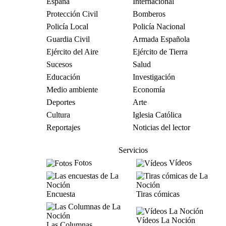
España
Internacional
Protección Civil
Bomberos
Policía Local
Policía Nacional
Guardia Civil
Armada Española
Ejército del Aire
Ejército de Tierra
Sucesos
Salud
Educación
Investigación
Medio ambiente
Economía
Deportes
Arte
Cultura
Iglesia Católica
Reportajes
Noticias del lector
Servicios
Fotos
Vídeos
Encuesta
Tiras cómicas
Vídeos La Noción
Las Columnas