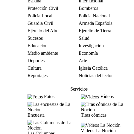
España
Internacional
Protección Civil
Bomberos
Policía Local
Policía Nacional
Guardia Civil
Armada Española
Ejército del Aire
Ejército de Tierra
Sucesos
Salud
Educación
Investigación
Medio ambiente
Economía
Deportes
Arte
Cultura
Iglesia Católica
Reportajes
Noticias del lector
Servicios
Fotos
Vídeos
Encuesta
Tiras cómicas
Vídeos La Noción
Las Columnas