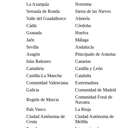
La Axarquía
Nororma
Serranía de Ronda
Sierra de las Nieves
Valle del Guadalhorce
Almería
Cádiz
Córdoba
Granada
Huelva
Jaén
Málaga
Sevilla
Andalucía
Aragón
Principado de Asturias
Islas Baleares
Canarias
Cantabria
Castilla y León
Castilla-La Mancha
Cataluña
Comunidad Valenciana
Extremadura
Galicia
Comunidad de Madrid
Comunidad Foral de
Región de Murcia
Navarra
País Vasco
La Rioja
Ciudad Autónoma de
Ciudad Autónoma de
Ceuta
Melilla