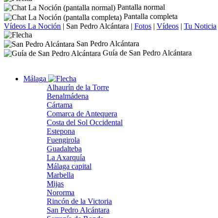
Pantalla normal
Pantalla completa
Vídeos La Noción
|
San Pedro Alcántara
|
Fotos
|
Vídeos
|
Tu Noticia
San Pedro Alcántara
Guía de San Pedro Alcántara
Málaga
Alhaurín de la Torre
Benalmádena
Cártama
Comarca de Antequera
Costa del Sol Occidental
Estepona
Fuengirola
Guadalteba
La Axarquía
Málaga capital
Marbella
Mijas
Nororma
Rincón de la Victoria
San Pedro Alcántara