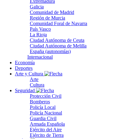
Extremadura
Galicia
Comunidad de Madrid
Región de Murcia
Comunidad Foral de Navarra
País Vasco
La Rioja
Ciudad Autónoma de Ceuta
Ciudad Autónoma de Melilla
España (autonomías)
Internacional
Economía
Deportes
Arte y Cultura
Arte
Cultura
Seguridad
Protección Civil
Bomberos
Policía Local
Policía Nacional
Guardia Civil
Armada Española
Ejército del Aire
Ejército de Tierra