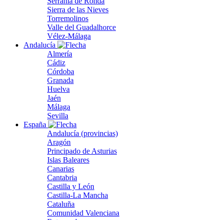
Serranía de Ronda
Sierra de las Nieves
Torremolinos
Valle del Guadalhorce
Vélez-Málaga
Andalucía
Almería
Cádiz
Córdoba
Granada
Huelva
Jaén
Málaga
Sevilla
España
Andalucía (provincias)
Aragón
Principado de Asturias
Islas Baleares
Canarias
Cantabria
Castilla y León
Castilla-La Mancha
Cataluña
Comunidad Valenciana