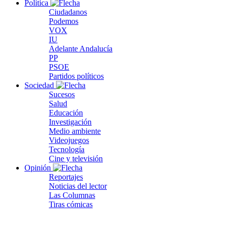
Política
Ciudadanos
Podemos
VOX
IU
Adelante Andalucía
PP
PSOE
Partidos políticos
Sociedad
Sucesos
Salud
Educación
Investigación
Medio ambiente
Videojuegos
Tecnología
Cine y televisión
Opinión
Reportajes
Noticias del lector
Las Columnas
Tiras cómicas