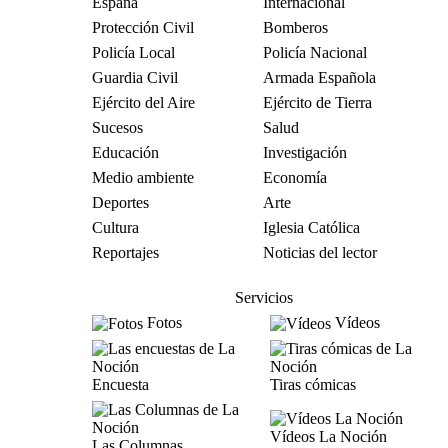
España
Internacional
Protección Civil
Bomberos
Policía Local
Policía Nacional
Guardia Civil
Armada Española
Ejército del Aire
Ejército de Tierra
Sucesos
Salud
Educación
Investigación
Medio ambiente
Economía
Deportes
Arte
Cultura
Iglesia Católica
Reportajes
Noticias del lector
Servicios
Fotos
Vídeos
Encuesta
Tiras cómicas
Vídeos La Noción
Las Columnas