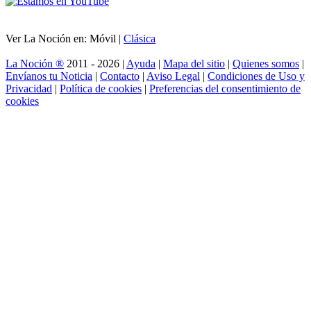
Ver La Noción en: Móvil |
Clásica
La Noción ®
2011 - 2026 |
Ayuda
|
Mapa del sitio
|
Quienes somos
|
Envíanos tu Noticia
|
Contacto
|
Aviso Legal
|
Condiciones de Uso y
Privacidad
|
Política de cookies
|
Preferencias del consentimiento de
cookies