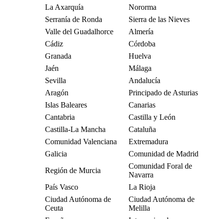
La Axarquía
Nororma
Serranía de Ronda
Sierra de las Nieves
Valle del Guadalhorce
Almería
Cádiz
Córdoba
Granada
Huelva
Jaén
Málaga
Sevilla
Andalucía
Aragón
Principado de Asturias
Islas Baleares
Canarias
Cantabria
Castilla y León
Castilla-La Mancha
Cataluña
Comunidad Valenciana
Extremadura
Galicia
Comunidad de Madrid
Comunidad Foral de
Región de Murcia
Navarra
País Vasco
La Rioja
Ciudad Autónoma de
Ciudad Autónoma de
Ceuta
Melilla