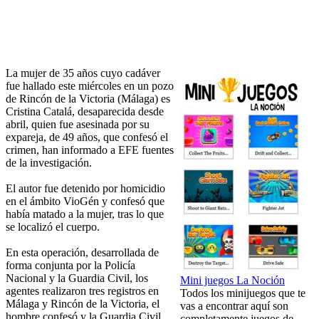
La mujer de 35 años cuyo cadáver
fue hallado este miércoles en un pozo
de Rincón de la Victoria (Málaga) es
Cristina Catalá, desaparecida desde
abril, quien fue asesinada por su
expareja, de 49 años, que confesó el
crimen, han informado a EFE fuentes
de la investigación.
El autor fue detenido por homicidio
en el ámbito VioGén y confesó que
había matado a la mujer, tras lo que
se localizó el cuerpo.
En esta operación, desarrollada de
forma conjunta por la Policía
Nacional y la Guardia Civil, los
Mini juegos La Noción
agentes realizaron tres registros en
Todos los minijuegos que te
Málaga y Rincón de la Victoria, el
vas a encontrar aquí son
hombre confesó y la Guardia Civil
completamente juegos de