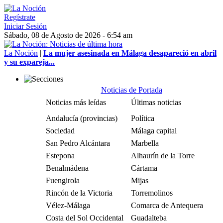
Regístrate
Iniciar Sesión
Sábado, 08 de Agosto de 2026 - 6:54 am
La Noción
|
La mujer asesinada en Málaga desapareció en abril
y su expareja...
Noticias de Portada
Noticias más leídas
Últimas noticias
Andalucía (provincias)
Política
Sociedad
Málaga capital
San Pedro Alcántara
Marbella
Estepona
Alhaurín de la Torre
Benalmádena
Cártama
Fuengirola
Mijas
Rincón de la Victoria
Torremolinos
Vélez-Málaga
Comarca de Antequera
Costa del Sol Occidental
Guadalteba