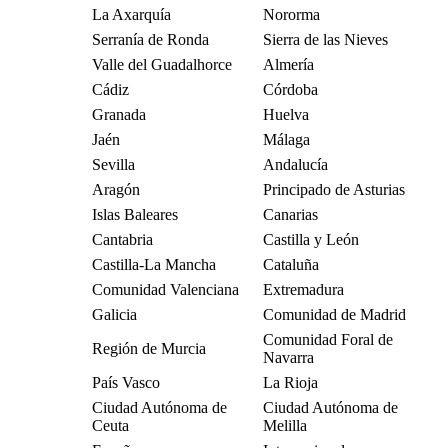
La Axarquía
Nororma
Serranía de Ronda
Sierra de las Nieves
Valle del Guadalhorce
Almería
Cádiz
Córdoba
Granada
Huelva
Jaén
Málaga
Sevilla
Andalucía
Aragón
Principado de Asturias
Islas Baleares
Canarias
Cantabria
Castilla y León
Castilla-La Mancha
Cataluña
Comunidad Valenciana
Extremadura
Galicia
Comunidad de Madrid
Comunidad Foral de
Región de Murcia
Navarra
País Vasco
La Rioja
Ciudad Autónoma de
Ciudad Autónoma de
Ceuta
Melilla