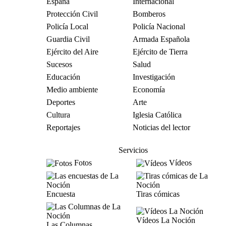
España
Internacional
Protección Civil
Bomberos
Policía Local
Policía Nacional
Guardia Civil
Armada Española
Ejército del Aire
Ejército de Tierra
Sucesos
Salud
Educación
Investigación
Medio ambiente
Economía
Deportes
Arte
Cultura
Iglesia Católica
Reportajes
Noticias del lector
Servicios
Fotos
Vídeos
Encuesta
Tiras cómicas
Vídeos La Noción
Las Columnas