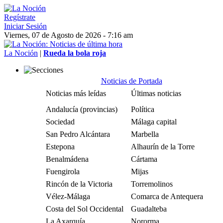
Regístrate
Iniciar Sesión
Viernes, 07 de Agosto de 2026 - 7:16 am
La Noción
|
Rueda la bola roja
Noticias de Portada
Noticias más leídas
Últimas noticias
Andalucía (provincias)
Política
Sociedad
Málaga capital
San Pedro Alcántara
Marbella
Estepona
Alhaurín de la Torre
Benalmádena
Cártama
Fuengirola
Mijas
Rincón de la Victoria
Torremolinos
Vélez-Málaga
Comarca de Antequera
Costa del Sol Occidental
Guadalteba
La Axarquía
Nororma