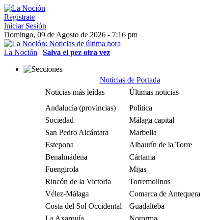
Regístrate
Iniciar Sesión
Domingo, 09 de Agosto de 2026 - 7:16 pm
La Noción
|
Salva el pez otra vez
Noticias de Portada
Noticias más leídas
Últimas noticias
Andalucía (provincias)
Política
Sociedad
Málaga capital
San Pedro Alcántara
Marbella
Estepona
Alhaurín de la Torre
Benalmádena
Cártama
Fuengirola
Mijas
Rincón de la Victoria
Torremolinos
Vélez-Málaga
Comarca de Antequera
Costa del Sol Occidental
Guadalteba
La Axarquía
Nororma