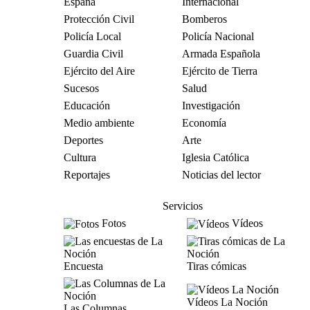
España
Internacional
Protección Civil
Bomberos
Policía Local
Policía Nacional
Guardia Civil
Armada Española
Ejército del Aire
Ejército de Tierra
Sucesos
Salud
Educación
Investigación
Medio ambiente
Economía
Deportes
Arte
Cultura
Iglesia Católica
Reportajes
Noticias del lector
Servicios
Fotos
Vídeos
Encuesta
Tiras cómicas
Vídeos La Noción
Las Columnas