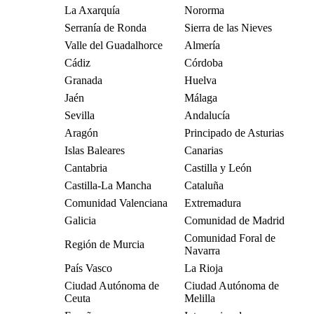
La Axarquía
Nororma
Serranía de Ronda
Sierra de las Nieves
Valle del Guadalhorce
Almería
Cádiz
Córdoba
Granada
Huelva
Jaén
Málaga
Sevilla
Andalucía
Aragón
Principado de Asturias
Islas Baleares
Canarias
Cantabria
Castilla y León
Castilla-La Mancha
Cataluña
Comunidad Valenciana
Extremadura
Galicia
Comunidad de Madrid
Comunidad Foral de
Región de Murcia
Navarra
País Vasco
La Rioja
Ciudad Autónoma de
Ciudad Autónoma de
Ceuta
Melilla