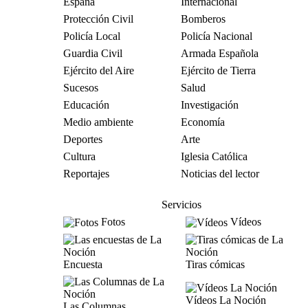
España
Internacional
Protección Civil
Bomberos
Policía Local
Policía Nacional
Guardia Civil
Armada Española
Ejército del Aire
Ejército de Tierra
Sucesos
Salud
Educación
Investigación
Medio ambiente
Economía
Deportes
Arte
Cultura
Iglesia Católica
Reportajes
Noticias del lector
Servicios
Fotos
Vídeos
Encuesta
Tiras cómicas
Vídeos La Noción
Las Columnas