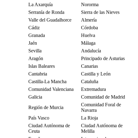
La Axarquía
Nororma
Serranía de Ronda
Sierra de las Nieves
Valle del Guadalhorce
Almería
Cádiz
Córdoba
Granada
Huelva
Jaén
Málaga
Sevilla
Andalucía
Aragón
Principado de Asturias
Islas Baleares
Canarias
Cantabria
Castilla y León
Castilla-La Mancha
Cataluña
Comunidad Valenciana
Extremadura
Galicia
Comunidad de Madrid
Comunidad Foral de
Región de Murcia
Navarra
País Vasco
La Rioja
Ciudad Autónoma de
Ciudad Autónoma de
Ceuta
Melilla