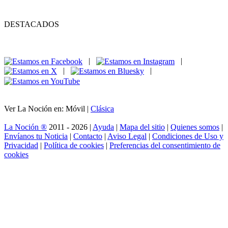
DESTACADOS
|
|
|
|
Ver La Noción en: Móvil |
Clásica
La Noción ®
2011 - 2026 |
Ayuda
|
Mapa del sitio
|
Quienes somos
|
Envíanos tu Noticia
|
Contacto
|
Aviso Legal
|
Condiciones de Uso y
Privacidad
|
Política de cookies
|
Preferencias del consentimiento de
cookies