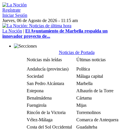
Regístrate
Iniciar Sesión
Jueves, 06 de Agosto de 2026 - 11:15 am
La Noción
|
El Ayuntamiento de Marbella respalda un
innovador proyecto de...
Noticias de Portada
Noticias más leídas
Últimas noticias
Andalucía (provincias)
Política
Sociedad
Málaga capital
San Pedro Alcántara
Marbella
Estepona
Alhaurín de la Torre
Benalmádena
Cártama
Fuengirola
Mijas
Rincón de la Victoria
Torremolinos
Vélez-Málaga
Comarca de Antequera
Costa del Sol Occidental
Guadalteba