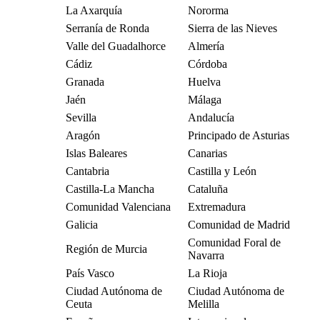
La Axarquía
Nororma
Serranía de Ronda
Sierra de las Nieves
Valle del Guadalhorce
Almería
Cádiz
Córdoba
Granada
Huelva
Jaén
Málaga
Sevilla
Andalucía
Aragón
Principado de Asturias
Islas Baleares
Canarias
Cantabria
Castilla y León
Castilla-La Mancha
Cataluña
Comunidad Valenciana
Extremadura
Galicia
Comunidad de Madrid
Comunidad Foral de
Región de Murcia
Navarra
País Vasco
La Rioja
Ciudad Autónoma de
Ciudad Autónoma de
Ceuta
Melilla