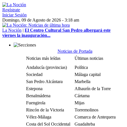
Regístrate
Iniciar Sesión
Domingo, 09 de Agosto de 2026 - 3:18 am
La Noción
|
El Centro Cultural San Pedro albergará este
viernes la inauguración...
Noticias de Portada
Noticias más leídas
Últimas noticias
Andalucía (provincias)
Política
Sociedad
Málaga capital
San Pedro Alcántara
Marbella
Estepona
Alhaurín de la Torre
Benalmádena
Cártama
Fuengirola
Mijas
Rincón de la Victoria
Torremolinos
Vélez-Málaga
Comarca de Antequera
Costa del Sol Occidental
Guadalteba