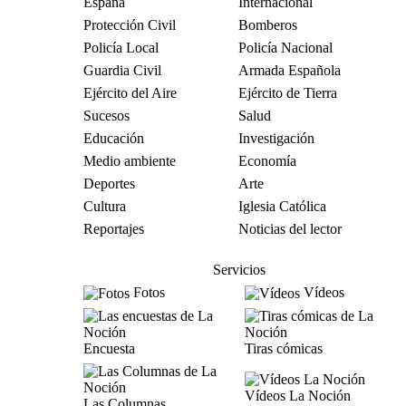
España
Internacional
Protección Civil
Bomberos
Policía Local
Policía Nacional
Guardia Civil
Armada Española
Ejército del Aire
Ejército de Tierra
Sucesos
Salud
Educación
Investigación
Medio ambiente
Economía
Deportes
Arte
Cultura
Iglesia Católica
Reportajes
Noticias del lector
Servicios
Fotos
Vídeos
Encuesta
Tiras cómicas
Vídeos La Noción
Las Columnas