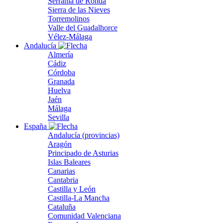
Serranía de Ronda
Sierra de las Nieves
Torremolinos
Valle del Guadalhorce
Vélez-Málaga
Andalucía
Almería
Cádiz
Córdoba
Granada
Huelva
Jaén
Málaga
Sevilla
España
Andalucía (provincias)
Aragón
Principado de Asturias
Islas Baleares
Canarias
Cantabria
Castilla y León
Castilla-La Mancha
Cataluña
Comunidad Valenciana