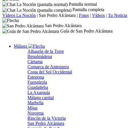
Pantalla normal
Pantalla completa
Vídeos La Noción
|
San Pedro Alcántara
|
Fotos
|
Vídeos
|
Tu Noticia
San Pedro Alcántara
Guía de San Pedro Alcántara
Málaga
Alhaurín de la Torre
Benalmádena
Cártama
Comarca de Antequera
Costa del Sol Occidental
Estepona
Fuengirola
Guadalteba
La Axarquía
Málaga capital
Marbella
Mijas
Nororma
Rincón de la Victoria
San Pedro Alcántara