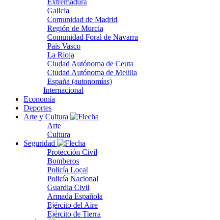
Extremadura
Galicia
Comunidad de Madrid
Región de Murcia
Comunidad Foral de Navarra
País Vasco
La Rioja
Ciudad Autónoma de Ceuta
Ciudad Autónoma de Melilla
España (autonomías)
Internacional
Economía
Deportes
Arte y Cultura
Arte
Cultura
Seguridad
Protección Civil
Bomberos
Policía Local
Policía Nacional
Guardia Civil
Armada Española
Ejército del Aire
Ejército de Tierra