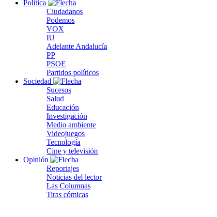
Política
Ciudadanos
Podemos
VOX
IU
Adelante Andalucía
PP
PSOE
Partidos políticos
Sociedad
Sucesos
Salud
Educación
Investigación
Medio ambiente
Videojuegos
Tecnología
Cine y televisión
Opinión
Reportajes
Noticias del lector
Las Columnas
Tiras cómicas