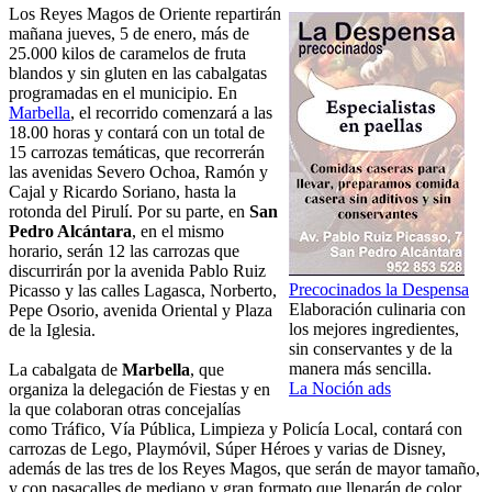
Los Reyes Magos de Oriente repartirán
mañana jueves, 5 de enero, más de
25.000 kilos de caramelos de fruta
blandos y sin gluten en las cabalgatas
programadas en el municipio. En
Marbella
, el recorrido comenzará a las
18.00 horas y contará con un total de
15 carrozas temáticas, que recorrerán
las avenidas Severo Ochoa, Ramón y
Cajal y Ricardo Soriano, hasta la
rotonda del Pirulí. Por su parte, en
San
Pedro Alcántara
, en el mismo
horario, serán 12 las carrozas que
discurrirán por la avenida Pablo Ruiz
Precocinados la Despensa
Picasso y las calles Lagasca, Norberto,
Elaboración culinaria con
Pepe Osorio, avenida Oriental y Plaza
los mejores ingredientes,
de la Iglesia.
sin conservantes y de la
manera más sencilla.
La cabalgata de
Marbella
, que
La Noción ads
organiza la delegación de Fiestas y en
la que colaboran otras concejalías
como Tráfico, Vía Pública, Limpieza y Policía Local, contará con
carrozas de Lego, Playmóvil, Súper Héroes y varias de Disney,
además de las tres de los Reyes Magos, que serán de mayor tamaño,
y con pasacalles de mediano y gran formato que llenarán de color,