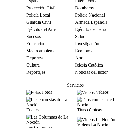
España
Internacional
Protección Civil
Bomberos
Policía Local
Policía Nacional
Guardia Civil
Armada Española
Ejército del Aire
Ejército de Tierra
Sucesos
Salud
Educación
Investigación
Medio ambiente
Economía
Deportes
Arte
Cultura
Iglesia Católica
Reportajes
Noticias del lector
Servicios
Fotos
Vídeos
Encuesta
Tiras cómicas
Vídeos La Noción
Las Columnas