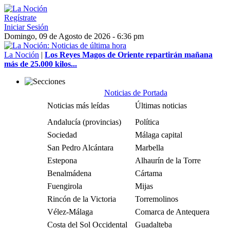
Regístrate
Iniciar Sesión
Domingo, 09 de Agosto de 2026 - 6:36 pm
La Noción
|
Los Reyes Magos de Oriente repartirán mañana
más de 25.000 kilos...
Noticias de Portada
Noticias más leídas
Últimas noticias
Andalucía (provincias)
Política
Sociedad
Málaga capital
San Pedro Alcántara
Marbella
Estepona
Alhaurín de la Torre
Benalmádena
Cártama
Fuengirola
Mijas
Rincón de la Victoria
Torremolinos
Vélez-Málaga
Comarca de Antequera
Costa del Sol Occidental
Guadalteba