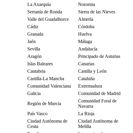
La Axarquía
Nororma
Serranía de Ronda
Sierra de las Nieves
Valle del Guadalhorce
Almería
Cádiz
Córdoba
Granada
Huelva
Jaén
Málaga
Sevilla
Andalucía
Aragón
Principado de Asturias
Islas Baleares
Canarias
Cantabria
Castilla y León
Castilla-La Mancha
Cataluña
Comunidad Valenciana
Extremadura
Galicia
Comunidad de Madrid
Comunidad Foral de
Región de Murcia
Navarra
País Vasco
La Rioja
Ciudad Autónoma de
Ciudad Autónoma de
Ceuta
Melilla