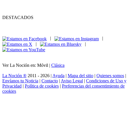
DESTACADOS
|
|
|
|
Ver La Noción en: Móvil |
Clásica
La Noción ®
2011 - 2026 |
Ayuda
|
Mapa del sitio
|
Quienes somos
|
Envíanos tu Noticia
|
Contacto
|
Aviso Legal
|
Condiciones de Uso y
Privacidad
|
Política de cookies
|
Preferencias del consentimiento de
cookies