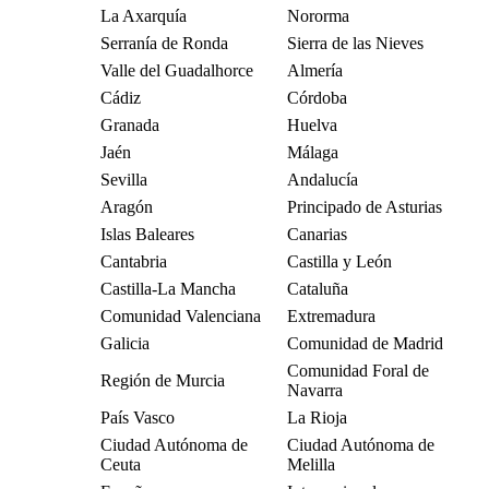
La Axarquía
Nororma
Serranía de Ronda
Sierra de las Nieves
Valle del Guadalhorce
Almería
Cádiz
Córdoba
Granada
Huelva
Jaén
Málaga
Sevilla
Andalucía
Aragón
Principado de Asturias
Islas Baleares
Canarias
Cantabria
Castilla y León
Castilla-La Mancha
Cataluña
Comunidad Valenciana
Extremadura
Galicia
Comunidad de Madrid
Comunidad Foral de
Región de Murcia
Navarra
País Vasco
La Rioja
Ciudad Autónoma de
Ciudad Autónoma de
Ceuta
Melilla