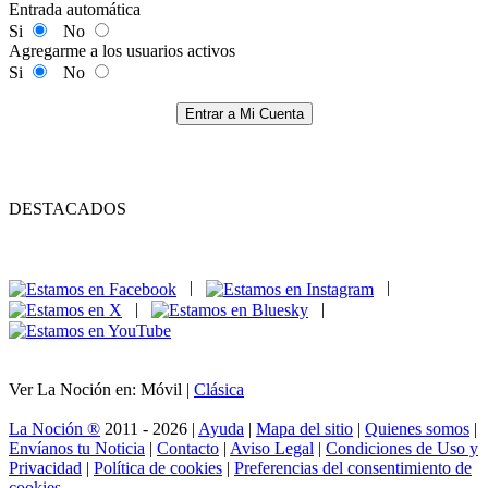
Entrada automática
Si
No
Agregarme a los usuarios activos
Si
No
Entrar a Mi Cuenta
DESTACADOS
|
|
|
|
Ver La Noción en: Móvil |
Clásica
La Noción ®
2011 - 2026 |
Ayuda
|
Mapa del sitio
|
Quienes somos
|
Envíanos tu Noticia
|
Contacto
|
Aviso Legal
|
Condiciones de Uso y
Privacidad
|
Política de cookies
|
Preferencias del consentimiento de
cookies