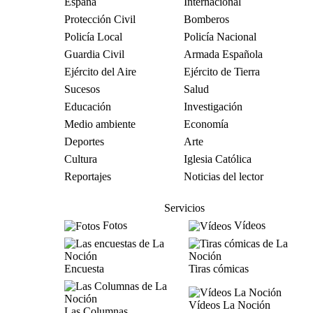
España
Internacional
Protección Civil
Bomberos
Policía Local
Policía Nacional
Guardia Civil
Armada Española
Ejército del Aire
Ejército de Tierra
Sucesos
Salud
Educación
Investigación
Medio ambiente
Economía
Deportes
Arte
Cultura
Iglesia Católica
Reportajes
Noticias del lector
Servicios
Fotos
Vídeos
Encuesta
Tiras cómicas
Vídeos La Noción
Las Columnas