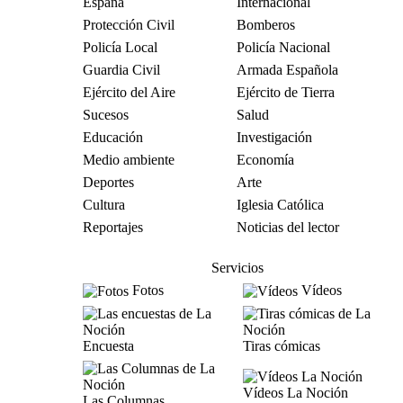
España
Internacional
Protección Civil
Bomberos
Policía Local
Policía Nacional
Guardia Civil
Armada Española
Ejército del Aire
Ejército de Tierra
Sucesos
Salud
Educación
Investigación
Medio ambiente
Economía
Deportes
Arte
Cultura
Iglesia Católica
Reportajes
Noticias del lector
Servicios
Fotos
Vídeos
Encuesta
Tiras cómicas
Vídeos La Noción
Las Columnas