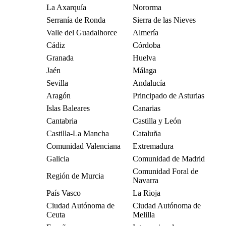
La Axarquía
Nororma
Serranía de Ronda
Sierra de las Nieves
Valle del Guadalhorce
Almería
Cádiz
Córdoba
Granada
Huelva
Jaén
Málaga
Sevilla
Andalucía
Aragón
Principado de Asturias
Islas Baleares
Canarias
Cantabria
Castilla y León
Castilla-La Mancha
Cataluña
Comunidad Valenciana
Extremadura
Galicia
Comunidad de Madrid
Comunidad Foral de
Región de Murcia
Navarra
País Vasco
La Rioja
Ciudad Autónoma de
Ciudad Autónoma de
Ceuta
Melilla