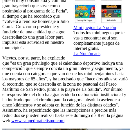
prueba muy consolidada y con una
gran trayectoria que sirve como
preámbulo al programa de la Feria",
al tiempo que ha recordado que
"volverá a rendirse homenaje a Julio
García Cruz como presidente y
Mini juegos La Noción
fundador de una entidad que sigue
Todos los minijuegos que te
desarrollando una gran labor para
vas a encontrar aquí son
impulsar esta actividad en nuestro
completamente juegos de
municipio".
internet gratis.
La Noción ads
Vieytes, por su parte, ha explicado
que "es un gran privilegio que el calendario deportivo incluya una
competición que siempre concita un gran interés y seguimiento, ya
que cuenta con categorías que van desde los mini benjamines hasta
los mayores de 65 años", y ha precisado que "hace dos años se varió
el recorrido, que se desarrolla en la zona no peatonal del Paseo
Marítimo de San Pedro, junto a la playa de La Salida". Por último,
el responsable del club ha agradecido la colaboración institucional y
ha indicado que "el circuito para la categoría absoluta asciende a
cinco kilómetros y se adapta en función de las distintas edades".
Asimismo, ha especificado que las inscripciones a precios más
reducidos se pueden realizar hasta este domingo día 8 en la página
web
www.sanpedroatletismo.com
.