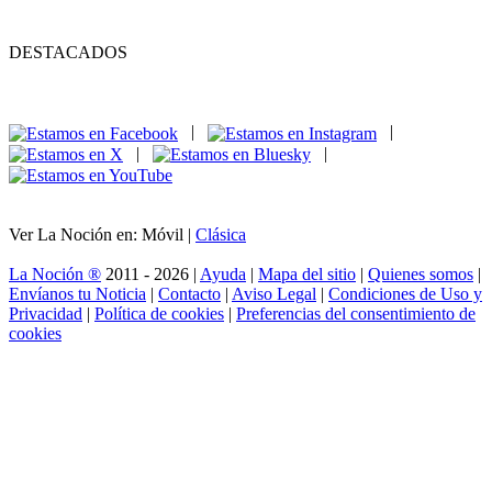
DESTACADOS
|
|
|
|
Ver La Noción en: Móvil |
Clásica
La Noción ®
2011 - 2026 |
Ayuda
|
Mapa del sitio
|
Quienes somos
|
Envíanos tu Noticia
|
Contacto
|
Aviso Legal
|
Condiciones de Uso y
Privacidad
|
Política de cookies
|
Preferencias del consentimiento de
cookies