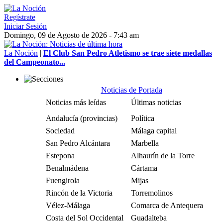
Regístrate
Iniciar Sesión
Domingo, 09 de Agosto de 2026 - 7:43 am
La Noción
|
El Club San Pedro Atletismo se trae siete medallas
del Campeonato...
Noticias de Portada
Noticias más leídas
Últimas noticias
Andalucía (provincias)
Política
Sociedad
Málaga capital
San Pedro Alcántara
Marbella
Estepona
Alhaurín de la Torre
Benalmádena
Cártama
Fuengirola
Mijas
Rincón de la Victoria
Torremolinos
Vélez-Málaga
Comarca de Antequera
Costa del Sol Occidental
Guadalteba