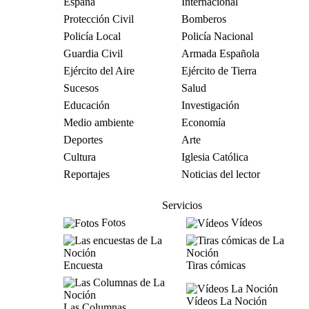
España
Internacional
Protección Civil
Bomberos
Policía Local
Policía Nacional
Guardia Civil
Armada Española
Ejército del Aire
Ejército de Tierra
Sucesos
Salud
Educación
Investigación
Medio ambiente
Economía
Deportes
Arte
Cultura
Iglesia Católica
Reportajes
Noticias del lector
Servicios
Fotos
Vídeos
Encuesta
Tiras cómicas
Vídeos La Noción
Las Columnas