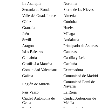
La Axarquía
Nororma
Serranía de Ronda
Sierra de las Nieves
Valle del Guadalhorce
Almería
Cádiz
Córdoba
Granada
Huelva
Jaén
Málaga
Sevilla
Andalucía
Aragón
Principado de Asturias
Islas Baleares
Canarias
Cantabria
Castilla y León
Castilla-La Mancha
Cataluña
Comunidad Valenciana
Extremadura
Galicia
Comunidad de Madrid
Comunidad Foral de
Región de Murcia
Navarra
País Vasco
La Rioja
Ciudad Autónoma de
Ciudad Autónoma de
Ceuta
Melilla