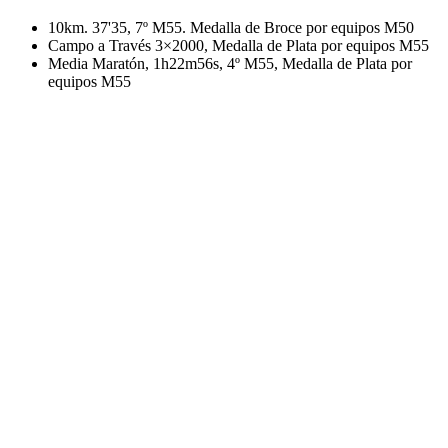
10km. 37'35, 7º M55. Medalla de Broce por equipos M50
Campo a Través 3×2000, Medalla de Plata por equipos M55
Media Maratón, 1h22m56s, 4º M55, Medalla de Plata por
equipos M55