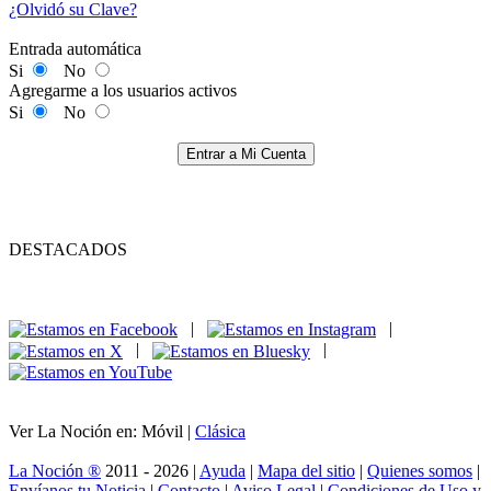
¿Olvidó su Clave?
Entrada automática
Si
No
Agregarme a los usuarios activos
Si
No
Entrar a Mi Cuenta
DESTACADOS
|
|
|
|
Ver La Noción en: Móvil |
Clásica
La Noción ®
2011 - 2026 |
Ayuda
|
Mapa del sitio
|
Quienes somos
|
Envíanos tu Noticia
|
Contacto
|
Aviso Legal
|
Condiciones de Uso y