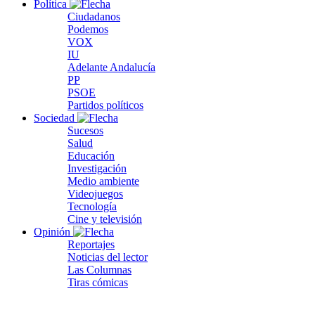
Política
Ciudadanos
Podemos
VOX
IU
Adelante Andalucía
PP
PSOE
Partidos políticos
Sociedad
Sucesos
Salud
Educación
Investigación
Medio ambiente
Videojuegos
Tecnología
Cine y televisión
Opinión
Reportajes
Noticias del lector
Las Columnas
Tiras cómicas