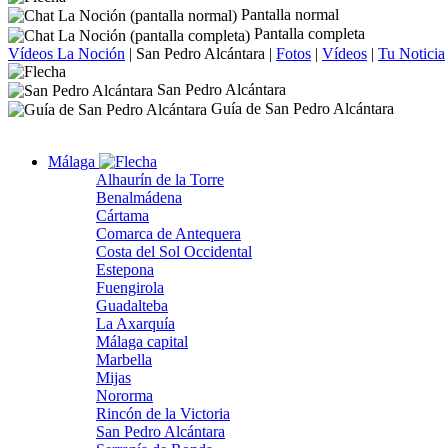
Pantalla normal
Pantalla completa
Vídeos La Noción
|
San Pedro Alcántara
|
Fotos
|
Vídeos
|
Tu Noticia
San Pedro Alcántara
Guía de San Pedro Alcántara
Málaga
Alhaurín de la Torre
Benalmádena
Cártama
Comarca de Antequera
Costa del Sol Occidental
Estepona
Fuengirola
Guadalteba
La Axarquía
Málaga capital
Marbella
Mijas
Nororma
Rincón de la Victoria
San Pedro Alcántara