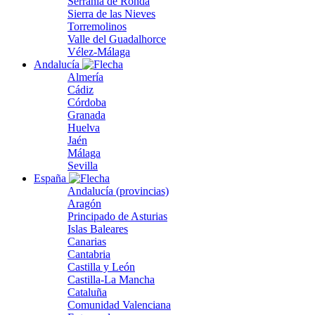
Serranía de Ronda
Sierra de las Nieves
Torremolinos
Valle del Guadalhorce
Vélez-Málaga
Andalucía
Almería
Cádiz
Córdoba
Granada
Huelva
Jaén
Málaga
Sevilla
España
Andalucía (provincias)
Aragón
Principado de Asturias
Islas Baleares
Canarias
Cantabria
Castilla y León
Castilla-La Mancha
Cataluña
Comunidad Valenciana