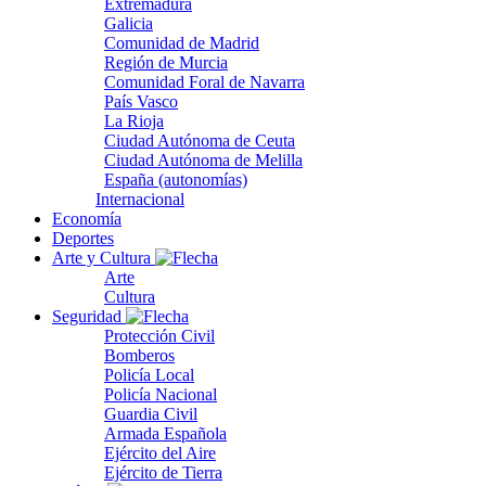
Extremadura
Galicia
Comunidad de Madrid
Región de Murcia
Comunidad Foral de Navarra
País Vasco
La Rioja
Ciudad Autónoma de Ceuta
Ciudad Autónoma de Melilla
España (autonomías)
Internacional
Economía
Deportes
Arte y Cultura
Arte
Cultura
Seguridad
Protección Civil
Bomberos
Policía Local
Policía Nacional
Guardia Civil
Armada Española
Ejército del Aire
Ejército de Tierra